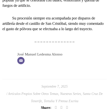
popular ya que se celebraba con bailes, ventorrillos y quema de
fuegos de artificio.
Su procesión siempre era acompañada por disparos de
artillería desde el castillo de San Cristóbal, siendo muy comentado
el gasto de pólvora que se efectuaba a lo largo del trayecto.
– – – – – – – – – – – – – –
José Manuel Ledesma Alonso
Septiembre 7, 2025
Artículos Propios Sobre Otros Temas
,
Nuestras Series
,
Santa Cruz De
Tenerife
,
Tertulia Y Prensa Escrita
Share: