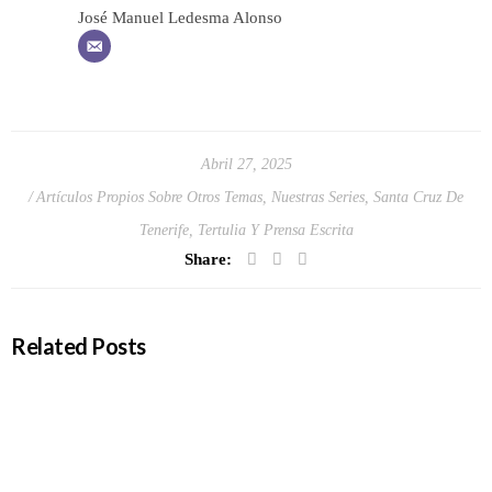
José Manuel Ledesma Alonso
Abril 27, 2025
Artículos Propios Sobre Otros Temas
,
Nuestras Series
,
Santa Cruz De
Tenerife
,
Tertulia Y Prensa Escrita
Share:
Related Posts