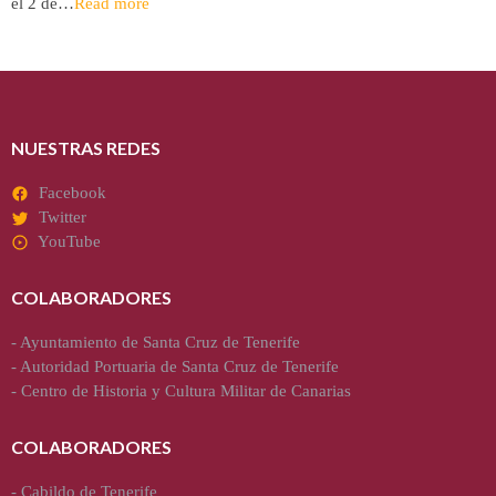
el 2 de…
Read more
NUESTRAS REDES
Facebook
Twitter
YouTube
COLABORADORES
-
Ayuntamiento de Santa Cruz de Tenerife
-
Autoridad Portuaria de Santa Cruz de Tenerife
-
Centro de Historia y Cultura Militar de Canarias
COLABORADORES
-
Cabildo de Tenerife