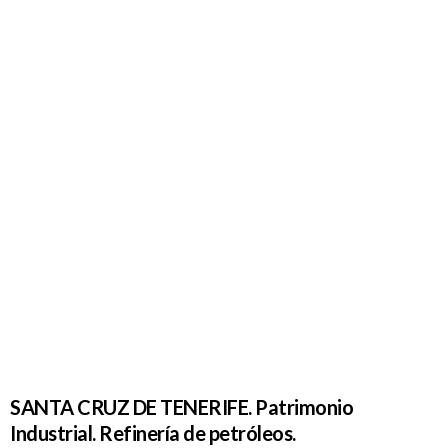
SANTA
CRUZ DE
TENERIFE.
Patrimonio
Industrial.
Refinería
de
petróleos.
SANTA CRUZ DE TENERIFE. Patrimonio
Industrial. Refinería de petróleos.