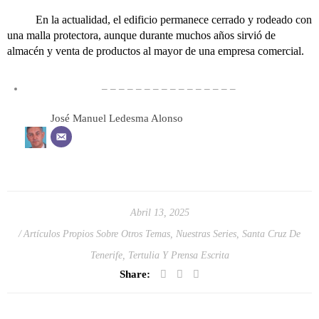
En la actualidad, el edificio permanece cerrado y rodeado con
una malla protectora, aunque durante muchos años sirvió de
almacén y venta de productos al mayor de una empresa comercial.
– – – – – – – – – – – – – – – –
José Manuel Ledesma Alonso
Abril 13, 2025
Artículos Propios Sobre Otros Temas
,
Nuestras Series
,
Santa Cruz De
Tenerife
,
Tertulia Y Prensa Escrita
Share: