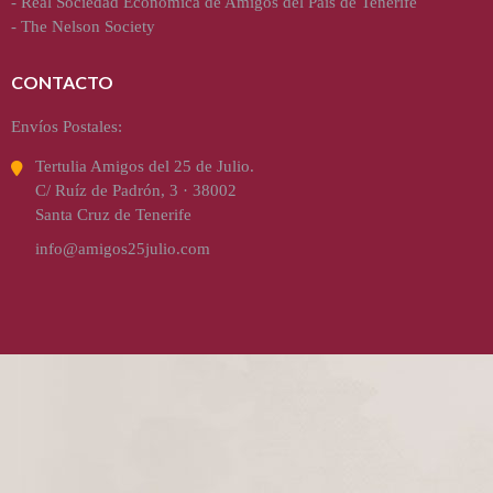
-
Real Sociedad Económica de Amigos del País de Tenerife
-
The Nelson Society
CONTACTO
Envíos Postales:
Tertulia Amigos del 25 de Julio.
C/ Ruíz de Padrón, 3 · 38002
Santa Cruz de Tenerife
info@amigos25julio.com