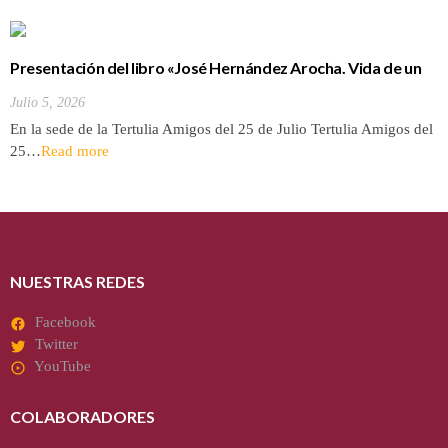
Presentación del libro «José Hernández Arocha. Vida de un
tinerfeño entre los Ültinos de filipinas»
Julio 5, 2026
En la sede de la Tertulia Amigos del 25 de Julio Tertulia Amigos del
25…
Read more
NUESTRAS REDES
Facebook
Twitter
YouTube
COLABORADORES