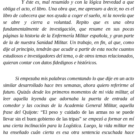
Y éste es, mal resumido y con la lógica brevedad a que
obliga el acto, el libro. Una obra que, me apresuro a decir, no es el
libro de cabecera que nos ayuda a coger el sueño, ni la novela que
se abre y cierra a voluntad. Repito que es una obra
fundamentalmente de investigación, que resume en sus pocas
páginas la historia de la Enfermería Militar española, y gran parte
de la de nuestra Sanidad Militar. Un trabajo, en fin, al que, como
dije al principio, tendrán que acudir a partir de esta noche cuantos
estudiosos e investigadores del tema, o de otros temas relacionados,
quieran contar con datos fidedignos e históricos.
Si empezaba mis palabras comentando lo que dije en un acto
similar desarrollado hace tres semanas, ahora quiero referirme al
futuro. Quizás desde los primeros momentos de mi vida militar, al
leer aquella leyenda que adornaba la puerta de entrada al
comedor y las cocinas de la Academia General Militar, aquella
frase del
Quijote
:
“El peso y cuidado de las armas no se puede
llevar sin el buen gobierno de las tripas”
se empezó a formar en mí
una cierta inclinación para la Logística. Luego, la vida militar me
ha enseñado cuán cierta es esa otra sentencia escuchada hace