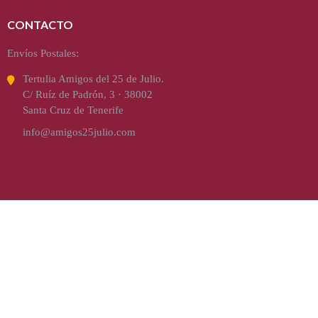
CONTACTO
Envíos Postales:
Tertulia Amigos del 25 de Julio.
C/ Ruíz de Padrón, 3 · 38002
Santa Cruz de Tenerife
info@amigos25julio.com