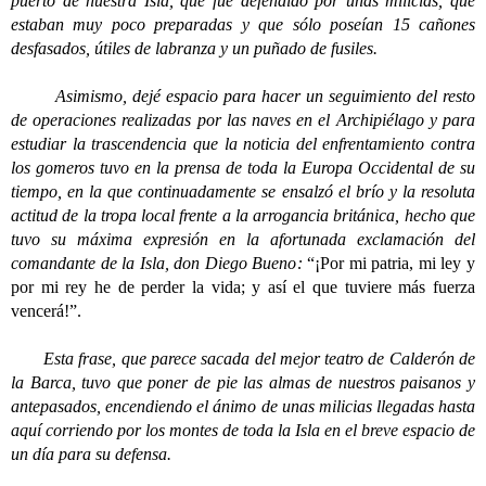
puerto de nuestra Isla, que fue defendido por unas milicias, que
estaban muy poco preparadas y que sólo poseían 15 cañones
desfasados, útiles de labranza y un puñado de fusiles.
Asimismo, dejé espacio para hacer un seguimiento del resto
de operaciones realizadas por las naves en el Archipiélago y para
estudiar la trascendencia que la noticia del enfrentamiento contra
los gomeros tuvo en la prensa de toda la Europa Occidental de su
tiempo, en la que continuadamente se ensalzó el brío y la resoluta
actitud de la tropa local frente a la arrogancia británica, hecho que
tuvo su máxima expresión en la afortunada exclamación del
comandante de la Isla, don Diego Bueno:
“¡Por mi patria, mi ley y
por mi rey he de perder la vida; y así el que tuviere más fuerza
vencerá!”.
Esta frase, que parece sacada del mejor teatro de Calderón de
la Barca, tuvo que poner de pie las almas de nuestros paisanos y
antepasados, encendiendo el ánimo de unas milicias llegadas hasta
aquí corriendo por los montes de toda la Isla en el breve espacio de
un día para su defensa.