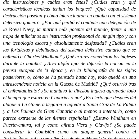
dio instrucciones y cuáles eran éstas? ¿Cuáles eran y qué
características técnicas tenían los buques? ¿Qué capacidad de
destrucción poseían y cómo interactuaron en batalla con el sistema
defensivo gomero? ¿Por qué perdió el combate una delegación de
la
Royal Navy
, la marina más potente del mundo, frente a una
tropa de milicianos sin instrucción profesional de ningún tipo y con
una tecnología escasa y absolutamente desfasada? ¿Cuáles eran
las fortalezas y debilidades del sistema defensivo canario que se
enfrentó a Charles Windham? ¿Qué errores cometieron los ingleses
durante la batalla? ¿Tuvo algún tipo de difusión la noticia en la
prensa europea de la época y en la bibliografía de los siglos
posteriores, o, cómo se ha pensado hasta hoy, todo quedó en una
intrascendente noticia en la
Gaceta de Madrid
? ¿Qué ocurrió tras
el enfrentamiento? ¿Se mantuvo la división inglesa agrupada todo
el tiempo que estuvo en Canarias o no? ¿Es cierto que después del
ataque a La Gomera llegaron a agredir a Santa Cruz de La Palma
y a Las Palmas de Gran Canaria o al menos a intentarlo, como
parece extraerse de las fuentes españolas? ¿Estuvo Windham en
Fuerteventura, tal y como afirma Viera y Clavijo? ¿Se puede
considerar la Comisión como un ataque general contra el
Archipiélago, tal y como llegó a plantear Miguel de Santiago, o en