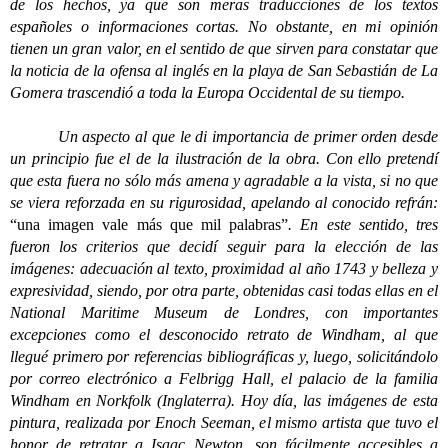
de los hechos, ya que son meras traducciones de los textos
españoles o informaciones cortas. No obstante, en mi opinión
tienen un gran valor, en el sentido de que sirven para constatar que
la noticia de la ofensa al inglés en la playa de San Sebastián de La
Gomera trascendió a toda la Europa Occidental de su tiempo.
Un aspecto al que le di importancia de primer orden desde
un principio fue el de la ilustración de la obra. Con ello pretendí
que esta fuera no sólo más amena y agradable a la vista, si no que
se viera reforzada en su rigurosidad, apelando al conocido refrán:
“una imagen vale más que mil palabras”
. En este sentido, tres
fueron los criterios que decidí seguir para la elección de las
imágenes: adecuación al texto, proximidad al año 1743 y belleza y
expresividad, siendo, por otra parte, obtenidas casi todas ellas en el
National Maritime Museum de Londres, con importantes
excepciones como el desconocido retrato de Windham, al que
llegué primero por referencias bibliográficas y, luego, solicitándolo
por correo electrónico a Felbrigg Hall, el palacio de la familia
Windham en Norkfolk (Inglaterra). Hoy día, las imágenes de esta
pintura, realizada por Enoch Seeman, el mismo artista que tuvo el
honor de retratar a Isaac Newton, son fácilmente accesibles a