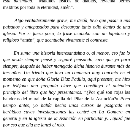
está plasmada:
“Malditos josicos de diablos, revienta perros
malditos por toda la eternidad, amén”
.
Algo verdaderamente grave, me decía, tuvo que pasar a mis
paisanos y antepasados para descargar tanto odio dentro de una
iglesia. Por si fuera poco, la frase acababa con un lapidario y
religioso
“amén”
, que acentuaba vivamente el contraste.
En suma una historia interesantísima o, al menos, eso fue lo
que desde siempre pensé y seguiré pensando, creo que ya para
siempre, después de haber manejado dicha historia durante más de
tres años. Un trienio que tuvo un comienzo muy concreto en el
momento en que doña Gloria Díaz Padilla, aquí presente, me hizo
por teléfono una pregunta clave que constituyó el auténtico
principio del libro que hoy presentamos:
“¿Por qué son rojas las
banderas del mural de la capilla del Pilar de la Asunción?»
Poco
tiempo antes, yo había hecho unos cursos de posgrado en
heráldica cuyas investigaciones las centré en La Gomera en
general y en la iglesia de la Asunción en particular y… quizá fue
por eso que ella me lanzó el reto.