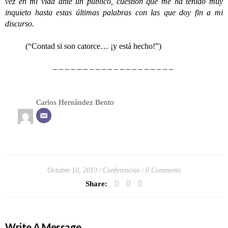
vez en mi vida ante un público, cuestión que me ha tenido muy
inquieto hasta estas últimas palabras con las que doy fin a mi
discurso.
(“Contad si son catorce… ¡y está hecho!”)
– – – – – – – – – – – – – – – – – – – –
Carlos Hernández Bento
Octubre 10, 2013
Conferencias
0 Comments
Share:
Write A Message