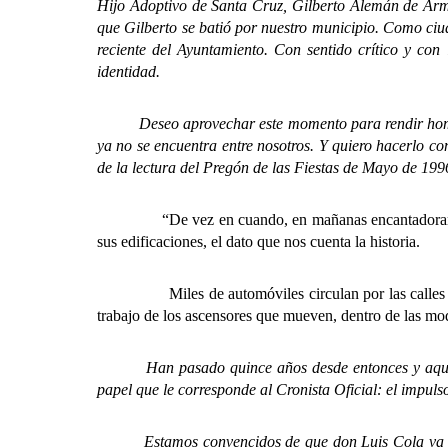
Hijo Adoptivo de Santa Cruz, Gilberto Alemán de Armas
que Gilberto se batió por nuestro municipio. Como ciud
reciente del Ayuntamiento. Con sentido crítico y con
identidad.
Deseo aprovechar este momento para rendir homenaje
ya no se encuentra entre nosotros.
Y quiero hacerlo co
de la lectura del Pregón de las Fiestas de Mayo de 199
“De vez en cuando, en mañanas encantadoramen
sus edificaciones, el dato que nos cuenta la historia.
Miles de automóviles circulan por las calles o se p
trabajo de los ascensores que mueven, dentro de las mod
Han pasado quince años desde entonces y aquel pasaj
papel que le corresponde al Cronista Oficial: el impulso 
Estamos convencidos de que don Luis Cola va desem