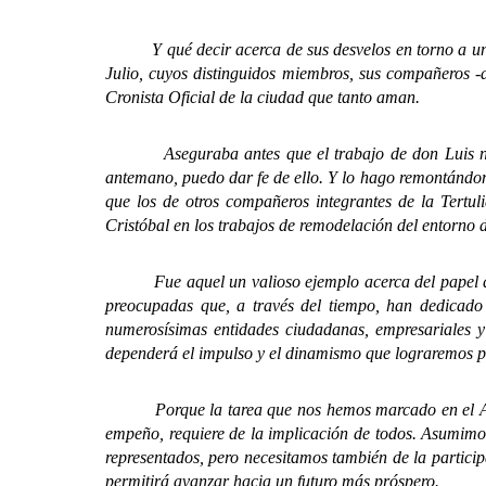
Y qué decir acerca de sus desvelos en torno a un he
Julio, cuyos distinguidos miembros, sus compañeros -a
Cronista Oficial de la ciudad que tanto aman.
Aseguraba antes que el trabajo de don Luis no sól
antemano, puedo dar fe de ello. Y lo hago remontándome
que los de otros compañeros integrantes de la Tertul
Cristóbal en los trabajos de remodelación del entorno 
Fue aquel un valioso ejemplo acerca del papel que 
preocupadas que, a través del tiempo, han dedicado 
numerosísimas entidades ciudadanas, empresariales y 
dependerá el impulso y el dinamismo que lograremos p
Porque la tarea que nos hemos marcado en el Ayuntam
empeño, requiere de la implicación de todos. Asumimos
representados, pero necesitamos también de la particip
permitirá avanzar hacia un futuro más próspero.