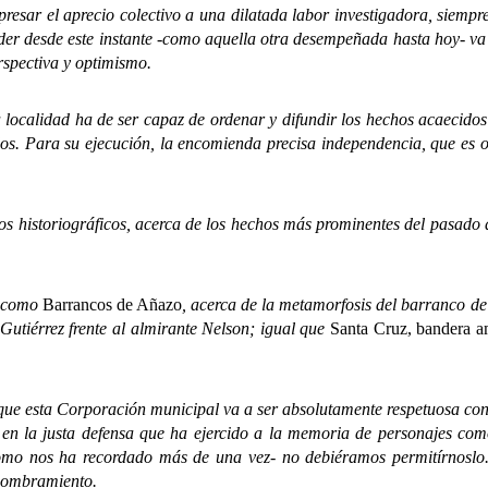
r el aprecio colectivo a una dilatada labor investigadora, siempre
er desde este instante -como aquella otra desempeñada hasta hoy- va 
rspectiva y optimismo.
lidad ha de ser capaz de ordenar y difundir los hechos acaecidos 
os. Para su ejecución, la encomienda precisa independencia, que es o
storiográficos, acerca de los hechos más prominentes del pasado de
, como
Barrancos de Añazo
, acerca de la metamorfosis del barranco de 
l Gutiérrez frente al almirante Nelson; igual que
Santa Cruz, bandera am
sta Corporación municipal va a ser absolutamente respetuosa con su 
, en la justa defensa que ha ejercido a la memoria de personajes co
-como nos ha recordado más de una vez- no debiéramos permitírnoslo
 nombramiento.