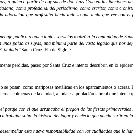
, a quien a partir de hoy sucede don Luis Cola en las funciones de 
adano, como profesional del periodismo, como escritor, como cronista 
 la adoración que profesaba hacia todo lo que tenía que ver con el
 público a quien tantos servicios realizó a la comunidad de Santa 
n unas palabras suyas, una mínima parte del vasto legado que nos dej
6, titulado
“Santa Cruz, Fin de Siglo”
:
te perdidas, paseo por Santa Cruz e intento descubrir, en lo epidermis
osan, como mariposas metálicas en los aparcamientos o aceras. La 
ernas colmenas de la ciudad, a toda esa población laboral que intenta q
e con el que arrancaba el pregón de las fiestas primaverales nos 
a trabajar sobre la historia del lugar y el efecto que pueda surtir en la
peñar esta nueva responsabilidad con las cualidades que le han h