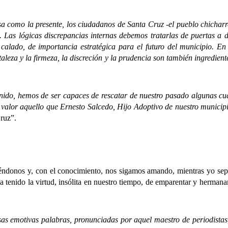
o la presente, los ciudadanos de Santa Cruz -el pueblo chicharre
ad. Las lógicas discrepancias internas debemos tratarlas de puertas a 
 calado, de importancia estratégica para el futuro del municipio. En
rtaleza y la firmeza, la discreción y la prudencia son también ingredien
 hemos de ser capaces de rescatar de nuestro pasado algunas cua
en valor aquello que Ernesto Salcedo, Hijo Adoptivo de nuestro munic
Cruz”.
éndonos y, con el conocimiento, nos sigamos amando, mientras yo sepa
tenido la virtud, insólita en nuestro tiempo, de emparentar y hermanar 
otivas palabras, pronunciadas por aquel maestro de periodistas, qu