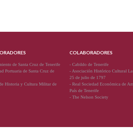
ORADORES
COLABORADORES
iento de Santa Cruz de Tenerife
-
Cabildo de Tenerife
ad Portuaria de Santa Cruz de
-
Asociación Histórico Cultural La
25 de julio de 1797
e Historia y Cultura Militar de
-
Real Sociedad Económica de Am
País de Tenerife
-
The Nelson Society