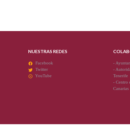
NUESTRAS REDES
COLAB
Facebook
-
Ayuntam
Twitter
-
Autorid
YouTube
Tenerife
-
Centro d
Canarias