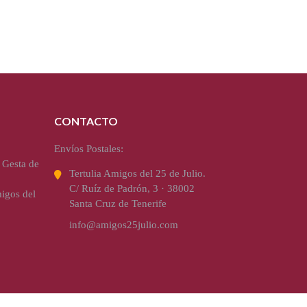
CONTACTO
Envíos Postales:
 Gesta de
Tertulia Amigos del 25 de Julio.
C/ Ruíz de Padrón, 3 · 38002
igos del
Santa Cruz de Tenerife
info@amigos25julio.com