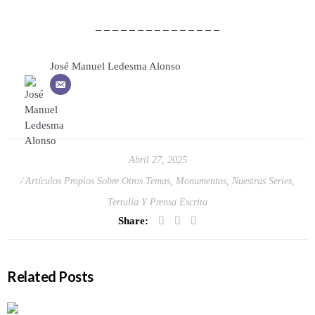
– – – – – – – – – – – – – – –
José Manuel Ledesma Alonso
Abril 27, 2025
Artículos Propios Sobre Otros Temas
,
Monumentos
,
Nuestras Series
,
Tertulia Y Prensa Escrita
Share:
Related Posts