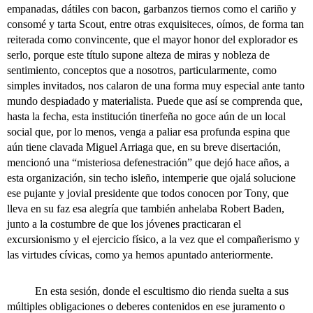
empanadas, dátiles con bacon, garbanzos tiernos como el cariño y
consomé y tarta Scout, entre otras exquisiteces, oímos, de forma tan
reiterada como convincente, que el mayor honor del explorador es
serlo, porque este título supone alteza de miras y nobleza de
sentimiento, conceptos que a nosotros, particularmente, como
simples invitados, nos calaron de una forma muy especial ante tanto
mundo despiadado y materialista. Puede que así se comprenda que,
hasta la fecha, esta institución tinerfeña no goce aún de un local
social que, por lo menos, venga a paliar esa profunda espina que
aún tiene clavada Miguel Arriaga que, en su breve disertación,
mencionó una “misteriosa defenestración” que dejó hace años, a
esta organización, sin techo isleño, intemperie que ojalá solucione
ese pujante y jovial presidente que todos conocen por Tony, que
lleva en su faz esa alegría que también anhelaba Robert Baden,
junto a la costumbre de que los jóvenes practicaran el
excursionismo y el ejercicio físico, a la vez que el compañerismo y
las virtudes cívicas, como ya hemos apuntado anteriormente.
En esta sesión, donde el escultismo dio rienda suelta a sus
múltiples obligaciones o deberes contenidos en ese juramento o