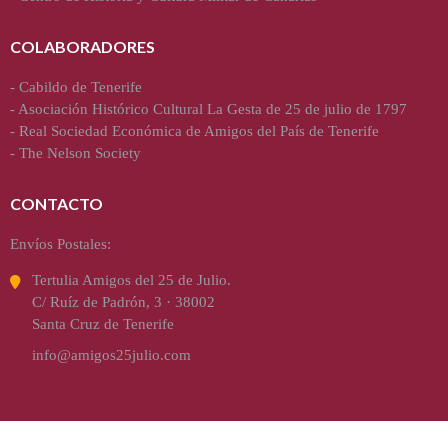
COLABORADORES
-
Cabildo de Tenerife
-
Asociación Histórico Cultural La Gesta de 25 de julio de 1797
-
Real Sociedad Económica de Amigos del País de Tenerife
-
The Nelson Society
CONTACTO
Envíos Postales:
Tertulia Amigos del 25 de Julio.
C/ Ruíz de Padrón, 3 · 38002
Santa Cruz de Tenerife
info@amigos25julio.com