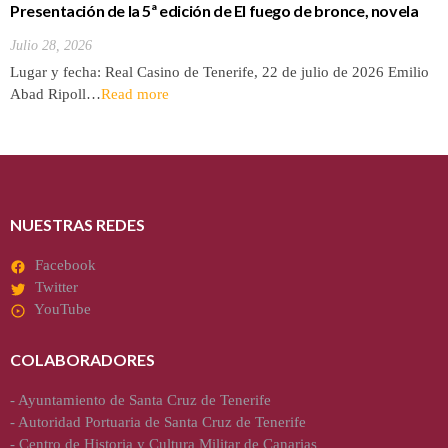
Presentación de la 5ª edición de El fuego de bronce, novela
de Jesús Villanueva
Julio 28, 2026
Lugar y fecha: Real Casino de Tenerife, 22 de julio de 2026 Emilio
Abad Ripoll…
Read more
NUESTRAS REDES
Facebook
Twitter
YouTube
COLABORADORES
-
Ayuntamiento de Santa Cruz de Tenerife
-
Autoridad Portuaria de Santa Cruz de Tenerife
-
Centro de Historia y Cultura Militar de Canarias