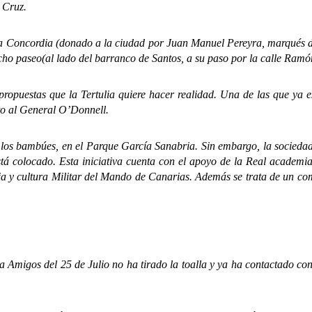
 Cruz.
oncordia (donado a la ciudad por Juan Manuel Pereyra, marqués de
ho paseo(al lado del barranco de Santos, a su paso por la calle Ramó
uestas que la Tertulia quiere hacer realidad. Una de las que ya est
to al General O’Donnell.
 bambúes, en el Parque García Sanabria. Sin embargo, la sociedad pr
stá colocado.
Esta iniciativa cuenta con el apoyo de la Real academi
ria y cultura Militar del Mando de Canarias. Además se trata de un 
migos del 25 de Julio no ha tirado la toalla y ya ha contactado co