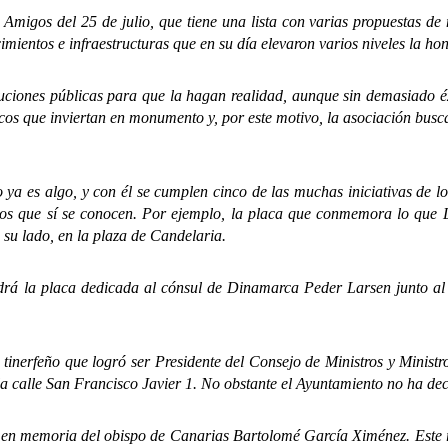
os del 25 de julio, que tiene una lista con varias propuestas de m
mientos e infraestructuras que en su día elevaron varios niveles la ho
ones públicas para que la hagan realidad, aunque sin demasiado éxit
icos que inviertan en monumento y, por este motivo, la asociación busc
 algo, y con él se cumplen cinco de las muchas iniciativas de los
nos que sí se conocen. Por ejemplo, la placa que conmemora lo que La
 su lado, en la plaza de Candelaria.
la placa dedicada al cónsul de Dinamarca Peder Larsen junto al re
feño que logró ser Presidente del Consejo de Ministros y Ministro 
a calle San Francisco Javier 1. No obstante el Ayuntamiento no ha deci
memoria del obispo de Canarias Bartolomé García Ximénez. Este rel