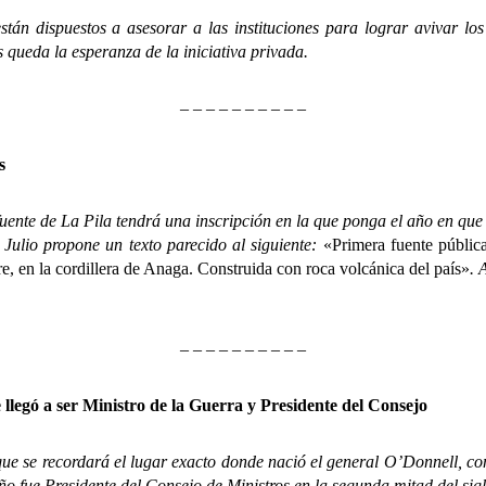
puestos a asesorar a las instituciones para lograr avivar los c
es queda la esperanza de la iniciativa privada.
– – – – – – – – – –
s
e de La Pila tendrá una inscripción en la que ponga el año en que s
Julio propone un texto parecido al siguiente:
«Primera fuente pública
, en la cordillera de Anaga. Construida con roca volcánica del país»
. 
– – – – – – – – – –
 llegó a ser Ministro de la Guerra y Presidente del Consejo
se recordará el lugar exacto donde nació el general O’Donnell, conc
eño fue Presidente del Consejo de Ministros en la segunda mitad del sig