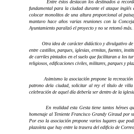
Entre éstos destacan los destinados a recordar la u
fundamental para la ciudad durante el ataque inglés 
colocar monolitos de una altura proporcional al paisaje
mantuvo hace años varias reuniones con la Concejal
Ayuntamiento paralizó el proyecto y no se retomó más.
Otra idea de carácter didáctico y divulgativo de la c
entre castillos, parques, iglesias, ermitas, fuentes, inst
de carriles pintados en el suelo que facilitaran a los t
religiosos, edificaciones civiles, militares, parques y p
Asimismo la asociación propone la recreación del 2
patrono dela ciudad, solicitar al rey el título de vi
celebración de aquel día debería ser dentro de la igles
En realidad esta Gesta tiene tantos héroes que la 
homenaje al Teniente Francisco Grandy Giraud por su 
Por eso la asociación propone varios lugares que pod
plazoleta que hay entre la trasera del edificio de Corre