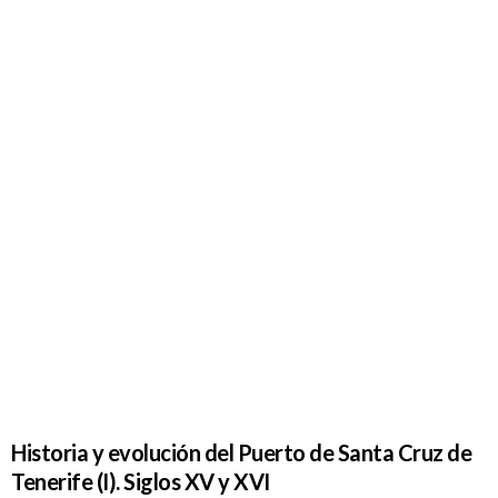
Historia y
evolución
del Puerto
de Santa
Cruz de
Tenerife (I).
Siglos XV
y XVI
Historia y evolución del Puerto de Santa Cruz de
Tenerife (I). Siglos XV y XVI