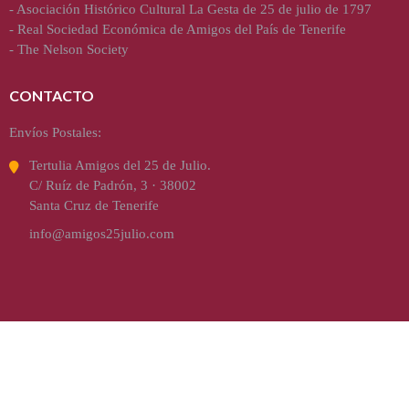
-
Asociación Histórico Cultural La Gesta de 25 de julio de 1797
-
Real Sociedad Económica de Amigos del País de Tenerife
-
The Nelson Society
CONTACTO
Envíos Postales:
Tertulia Amigos del 25 de Julio.
C/ Ruíz de Padrón, 3 · 38002
Santa Cruz de Tenerife
info@amigos25julio.com