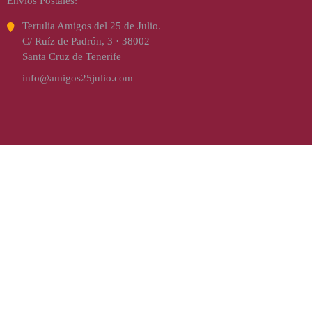
Envíos Postales:
Tertulia Amigos del 25 de Julio.
C/ Ruíz de Padrón, 3 · 38002
Santa Cruz de Tenerife
info@amigos25julio.com