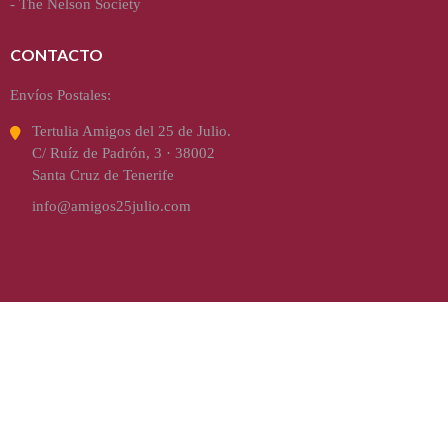
-
The Nelson Society
CONTACTO
Envíos Postales:
Tertulia Amigos del 25 de Julio.
C/ Ruíz de Padrón, 3 · 38002
Santa Cruz de Tenerife
info@amigos25julio.com