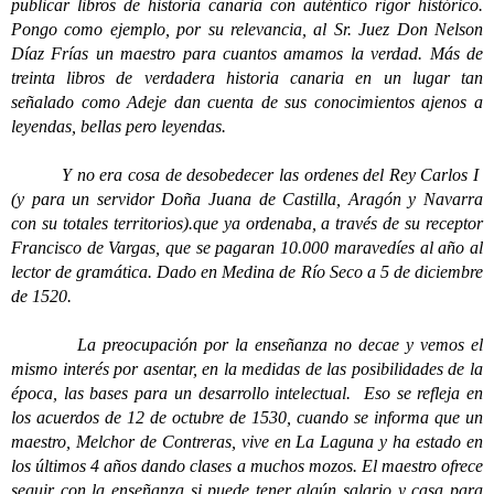
publicar libros de historia canaria con auténtico rigor histórico.
Pongo como ejemplo, por su relevancia, al Sr. Juez Don Nelson
Díaz Frías un maestro para cuantos amamos la verdad. Más de
treinta libros de verdadera historia canaria en un lugar tan
señalado como Adeje dan cuenta de sus conocimientos ajenos a
leyendas, bellas pero leyendas.
Y no era cosa de desobedecer las ordenes del Rey Carlos I
(y para un servidor Doña Juana de Castilla, Aragón y Navarra
con su totales territorios).que ya ordenaba, a través de su receptor
Francisco de Vargas, que se pagaran 10.000 maravedíes al año al
lector de gramática. Dado en Medina de Río Seco a 5 de diciembre
de 1520.
La preocupación por la enseñanza no decae y vemos el
mismo interés por asentar, en la medidas de las posibilidades de la
época, las bases para un desarrollo intelectual. Eso se refleja en
los acuerdos de 12 de octubre de 1530, cuando se informa que un
maestro, Melchor de Contreras, vive en La Laguna y ha estado en
los últimos 4 años dando clases a muchos mozos. El maestro ofrece
seguir con la enseñanza si puede tener algún salario y casa para