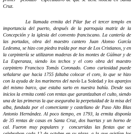
Cruz.
La llamada ermita del Pilar fue el tercer templo en
importancia del puerto, después de la parroquia matriz de la
Concepción y la iglesia del convento franciscano. La cantería de
las portadas, obra del maestro cantero Juan Alonso García
Ledesma, se hizo con piedra traída por mar de Los Cristianos, y en
la carpintería se utilizaron maderas de los montes de Güímar y de
La Esperanza, siendo los techos y el coro obra del maestro
carpintero Francisco Tomás Coronado. Como curiosidad puede
señalarse que hacia 1755 faltaba colocar el coro, lo que se hizo
con la ayuda de los marineros del navío
La Soledad
y los aparejos
del mismo barco, que estaba surto en nuestra bahía. Desde sus
inicios la ermita contó con rentas que garantizaban el culto, siendo
una de las primeras la que aseguraba la perpetuidad de la misa del
alba, fundada por el comerciante y castellano de Paso Alto Blas
Antonio Hernández. Al poco tiempo, en 1793, la ermita disponía
de 35 rentas de casas en Santa Cruz, dos huertas y un horno de
cal. Fueron muy populares y concurridas las fiestas que se
celebraban cada 12 de octubre en su plaza, a la que asistían los