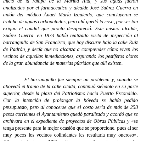
inicio de la rampa de la Marina Alta, y sus aguas fueron
analizadas por el farmacéutico y alcalde José Suárez Guerra en
unión del médico Ángel María Izquierdo, que concluyeron se
trataba de aguas carbonatadas, pero ahí quedó la cosa, por ser tan
exiguo el caudal que pronto desapareció. Este mismo alcalde,
Suárez Guerra, en 1873 había realizado visita de inspección al
barranquillo de San Francisco, que hoy discurre bajo la calle Ruiz
de Padrón, y decía que no alcanza a comprender cómo viven los
vecinos de aquellas inmediaciones, aspirando los pestíferos olores
de la gran abundancia de materias pútridas que allí existen.
El barranquillo fue siempre un problema y, cuando se
abovedó el tramo de la calle citada, continuó siéndolo en su parte
superior, desde la plaza del Patriotismo hacia Puerto Escondido.
Con la intención de prolongar la bóveda se había pedido
presupuesto, pero al conocerse que el costo sería de más de 258
pesos corrientes el Ayuntamiento quedó paralizado y acordó que se
archivara en el expediente de proyectos de Obras Públicas y
«se
tenga presente para la mejor ocasión que se proporcione, pues al ser
muy pocos los vecinos colindantes les resultaría muy oneroso».