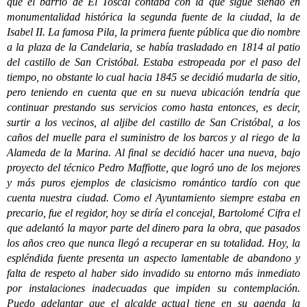
que el barrio de El Toscal contaba con la que sigue siendo en
monumentalidad histórica la segunda fuente de la ciudad, la de
Isabel II. La famosa Pila, la primera fuente pública que dio nombre
a la plaza de la Candelaria, se había trasladado en 1814 al patio
del castillo de San Cristóbal. Estaba estropeada por el paso del
tiempo, no obstante lo cual hacia 1845 se decidió mudarla de sitio,
pero teniendo en cuenta que en su nueva ubicación tendría que
continuar prestando sus servicios como hasta entonces, es decir,
surtir a los vecinos, al aljibe del castillo de San Cristóbal, a los
caños del muelle para el suministro de los barcos y al riego de la
Alameda de la Marina. Al final se decidió hacer una nueva, bajo
proyecto del técnico Pedro Maffiotte, que logró uno de los mejores
y más puros ejemplos de clasicismo romántico tardío con que
cuenta nuestra ciudad. Como el Ayuntamiento siempre estaba en
precario, fue el regidor, hoy se diría el concejal, Bartolomé Cifra el
que adelantó la mayor parte del dinero para la obra, que pasados
los años creo que nunca llegó a recuperar en su totalidad. Hoy, la
espléndida fuente presenta un aspecto lamentable de abandono y
falta de respeto al haber sido invadido su entorno más inmediato
por instalaciones inadecuadas que impiden su contemplación.
Puedo adelantar que el alcalde actual tiene en su agenda la