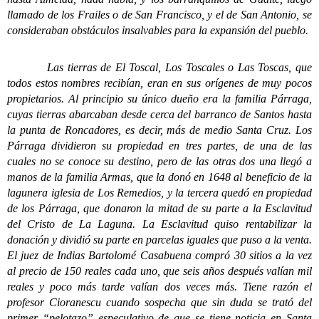
llamado de los Frailes o de San Francisco, y el de San Antonio, se
consideraban obstáculos insalvables para la expansión del pueblo.
Las tierras de El Toscal, Los Toscales o Las Toscas, que
todos estos nombres recibían, eran en sus orígenes de muy pocos
propietarios. Al principio su único dueño era la familia Párraga,
cuyas tierras abarcaban desde cerca del barranco de Santos hasta
la punta de Roncadores, es decir, más de medio Santa Cruz. Los
Párraga dividieron su propiedad en tres partes, de una de las
cuales no se conoce su destino, pero de las otras dos una llegó a
manos de la familia Armas, que la donó en 1648 al beneficio de la
lagunera iglesia de Los Remedios, y la tercera quedó en propiedad
de los Párraga, que donaron la mitad de su parte a la Esclavitud
del Cristo de La Laguna. La Esclavitud quiso rentabilizar la
donación y dividió su parte en parcelas iguales que puso a la venta.
El juez de Indias Bartolomé Casabuena compró 30 sitios a la vez
al precio de 150 reales cada uno, que seis años después valían mil
reales y poco más tarde valían dos veces más. Tiene razón el
profesor Cioranescu cuando sospecha que sin duda se trató del
primer “pelotazo” especulativo de que se tiene noticia en Santa