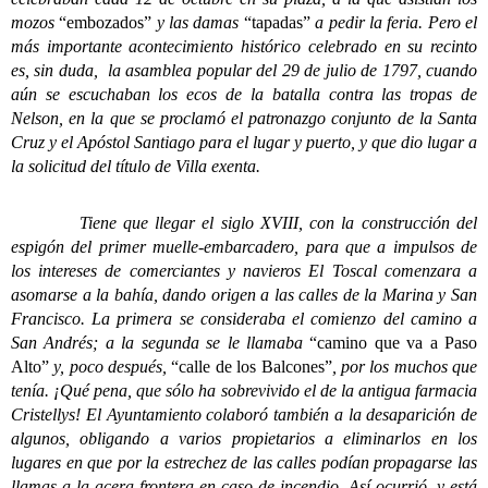
mozos
“embozados”
y las damas
“tapadas”
a pedir la feria. Pero el
más importante acontecimiento histórico celebrado en su recinto
es, sin duda, la asamblea popular del 29 de julio de 1797, cuando
aún se escuchaban los ecos de la batalla contra las tropas de
Nelson, en la que se proclamó el patronazgo conjunto de la Santa
Cruz y el Apóstol Santiago para el lugar y puerto, y que dio lugar a
la solicitud del título de Villa exenta.
Tiene que llegar el siglo XVIII, con la construcción del
espigón del primer muelle-embarcadero, para que a impulsos de
los intereses de comerciantes y navieros El Toscal comenzara a
asomarse a la bahía, dando origen a las calles de la Marina y San
Francisco. La primera se consideraba el comienzo del camino a
San Andrés; a la segunda se le llamaba
“camino que va a Paso
Alto”
y, poco después,
“calle de los Balcones”
, por los muchos que
tenía. ¡Qué pena, que sólo ha sobrevivido el de la antigua farmacia
Cristellys! El Ayuntamiento colaboró también a la desaparición de
algunos, obligando a varios propietarios a eliminarlos en los
lugares en que por la estrechez de las calles podían propagarse las
llamas a la acera frontera en caso de incendio. Así ocurrió, y está