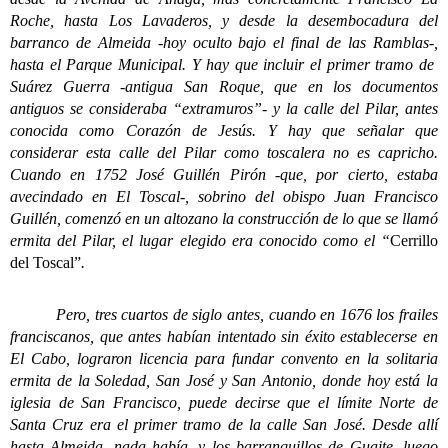
Roche, hasta Los Lavaderos, y desde la desembocadura del
barranco de Almeida -hoy oculto bajo el final de las Ramblas-,
hasta el Parque Municipal. Y hay que incluir el primer tramo de
Suárez Guerra -antigua San Roque, que en los documentos
antiguos se consideraba “extramuros”- y la calle del Pilar, antes
conocida como Corazón de Jesús. Y hay que señalar que
considerar esta calle del Pilar como toscalera no es capricho.
Cuando en 1752 José Guillén Pirón -que, por cierto, estaba
avecindado en El Toscal-, sobrino del obispo Juan Francisco
Guillén, comenzó en un altozano la construcción de lo que se llamó
ermita del Pilar, el lugar elegido era conocido como el “
Cerrillo
del Toscal”
.
Pero, tres cuartos de siglo antes, cuando en 1676 los frailes
franciscanos, que antes habían intentado sin éxito establecerse en
El Cabo, lograron licencia para fundar convento en la solitaria
ermita de la Soledad, San José y San Antonio, donde hoy está la
iglesia de San Francisco, puede decirse que el límite Norte de
Santa Cruz era el primer tramo de la calle San José. Desde allí
hasta Almeida, nada había, y los barranquillos de Guaite, luego