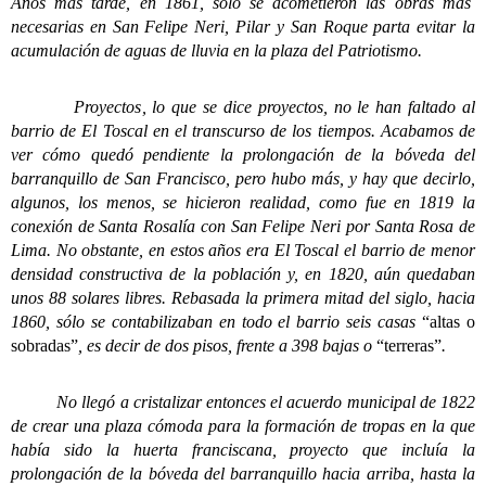
Años más tarde, en 1861, sólo se acometieron las obras más
necesarias en San Felipe Neri, Pilar y San Roque parta evitar la
acumulación de aguas de lluvia en la plaza del Patriotismo.
Proyectos, lo que se dice proyectos, no le han faltado al
barrio de El Toscal en el transcurso de los tiempos. Acabamos de
ver cómo quedó pendiente la prolongación de la bóveda del
barranquillo de San Francisco, pero hubo más, y hay que decirlo,
algunos, los menos, se hicieron realidad, como fue en 1819 la
conexión de Santa Rosalía con San Felipe Neri por Santa Rosa de
Lima. No obstante, en estos años era El Toscal el barrio de menor
densidad constructiva de la población y, en 1820, aún quedaban
unos 88 solares libres. Rebasada la primera mitad del siglo, hacia
1860, sólo se contabilizaban en todo el barrio seis casas
“altas o
sobradas”
, es decir de dos pisos, frente a 398 bajas o
“terreras”
.
No llegó a cristalizar entonces el acuerdo municipal de 1822
de crear una plaza cómoda para la formación de tropas en la que
había sido la huerta franciscana, proyecto que incluía la
prolongación de la bóveda del barranquillo hacia arriba, hasta la