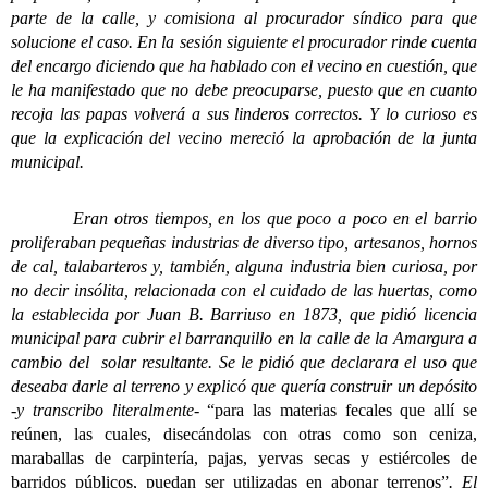
parte de la calle, y comisiona al procurador síndico para que
solucione el caso. En la sesión siguiente el procurador rinde cuenta
del encargo diciendo que ha hablado con el vecino en cuestión, que
le ha manifestado que no debe preocuparse, puesto que en cuanto
recoja las papas volverá a sus linderos correctos. Y lo curioso es
que la explicación del vecino mereció la aprobación de la junta
municipal.
Eran otros tiempos, en los que poco a poco en el barrio
proliferaban pequeñas industrias de diverso tipo, artesanos, hornos
de cal, talabarteros y, también, alguna industria bien curiosa, por
no decir insólita, relacionada con el cuidado de las huertas, como
la establecida por Juan B. Barriuso en 1873, que pidió licencia
municipal para cubrir el barranquillo en la calle de la Amargura a
cambio del solar resultante. Se le pidió que declarara el uso que
deseaba darle al terreno y explicó que quería construir un depósito
-y transcribo literalmente-
“para las materias fecales que allí se
reúnen, las cuales, disecándolas con otras como son ceniza,
maraballas de carpintería, pajas, yervas secas y estiércoles de
barridos públicos, puedan ser utilizadas en abonar terrenos”
. El