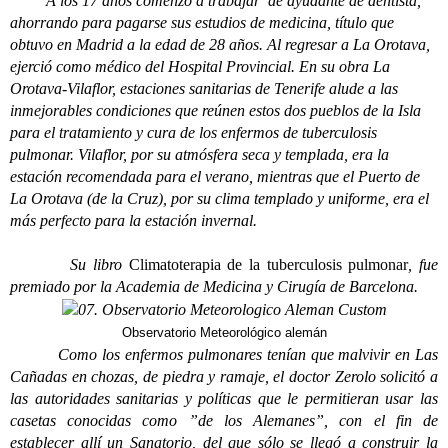
A los 17 años comenzó a trabajar de ayudante de dentista,
ahorrando para pagarse sus estudios de medicina, título que
obtuvo en Madrid a la edad de 28 años. Al regresar a La Orotava,
ejerció como médico del Hospital Provincial. En su obra La
Orotava-Vilaflor, estaciones sanitarias de Tenerife alude a las
inmejorables condiciones que reúnen estos dos pueblos de la Isla
para el tratamiento y cura de los enfermos de tuberculosis
pulmonar.
Vilaflor, por su atmósfera seca y templada, era la
estación recomendada para el verano, mientras que el Puerto de
La Orotava (de la Cruz), por su clima templado y uniforme, era el
más perfecto para la estación invernal.
Su libro
Climatoterapia de la tuberculosis pulmonar
, fue
premiado por la Academia de Medicina y Cirugía de Barcelona.
Observatorio Meteorológico alemán
Como los enfermos pulmonares tenían que malvivir en Las
Cañadas en chozas, de piedra y ramaje, el doctor Zerolo solicitó a
las autoridades sanitarias y políticas que le permitieran usar las
casetas conocidas como ”de los Alemanes”, con el fin de
establecer allí un Sanatorio, del que sólo se llegó a construir la