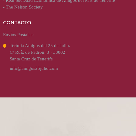
-
Real Sociedad Económica de Amigos del País de Tenerife
-
The Nelson Society
CONTACTO
Envíos Postales:
Tertulia Amigos del 25 de Julio.
C/ Ruíz de Padrón, 3 · 38002
Santa Cruz de Tenerife
info@amigos25julio.com