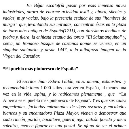
En Béjar escalofría pasar por esas inmensa naves
industriales, otrora de enorme actividad textil y, ahora, silentes y
vacías, muy vacías, bajo la presencia estática de sus “hombres de
musgo” que, levantando sus miradas, concentran éstas en la plaza
de toros más antigua de España(1711), con durísimos tendidos de
piedra y, fuera, la enhiesta estatua del torero “El Salamanquino” y,
cerca, un frondoso bosque de castaños donde se venera, en un
singular santuario, y desde 1447, a la milagrosa imagen de la
Virgen del Castañar.
“El pueblo más pintoresco de España”
El escritor Juan Eslava Galán, en su ameno, exhaustivo y
recomendable tomo
1.000 sitios para ver en España, al menos una
vez en la vida
,opina, y lo ratificamos plenamente , que
“La
Alberca es el pueblo más pintoresco de España”.
Y es que sus calles
empedradas, fachadas entramadas de vigas oscuras y encalados
blancos y su encantadora Plaza Mayor, vienen a demostrar que
cada rincón, portón, bocallave, gatera, reja, balcón florido y alero
saledizo, merece figurar en una postal. Se ufana de ser el primer