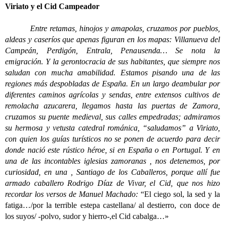
Viriato y el Cid Campeador
Entre retamas, hinojos y amapolas, cruzamos por pueblos,
aldeas y caseríos que apenas figuran en los mapas: Villanueva del
Campeán, Perdigón, Entrala, Penausenda… Se nota la
emigración. Y la gerontocracia de sus habitantes, que siempre nos
saludan con mucha amabilidad. Estamos pisando una de las
regiones más despobladas de España. En un largo deambular por
diferentes caminos agrícolas y sendas, entre extensos cultivos de
remolacha azucarera, llegamos hasta las puertas de Zamora,
cruzamos su puente medieval, sus calles empedradas; admiramos
su hermosa y vetusta catedral románica, “saludamos” a Viriato,
con quien los guías turísticos no se ponen de acuerdo para decir
donde nació este rústico héroe, si en España o en Portugal. Y en
una de las incontables iglesias zamoranas , nos detenemos, por
curiosidad, en una , Santiago de los Caballeros, porque allí fue
armado caballero Rodrigo Díaz de Vivar, el Cid, que nos hizo
recordar los versos de Manuel Machado:
“El ciego sol, la sed y la
fatiga…/por la terrible estepa castellana/ al destierro, con doce de
los suyos/ -polvo, sudor y hierro-,el Cid cabalga…»