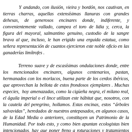
Y andando, con ilusión, vieira y bordón, nos cautivan, en
tierras charras, aquellas extensísimas llanuras con grandes
dehesas, de generosos encinares donde, indiferente, y
convenientemente vallado, campea el toro de lidia y, cerca, la
figura del mayoral, salmantino genuino, custodio de la sangre
brava al que, incluso, le han erigido una erguida estatua, como
señera representación de cuantos ejercieron este noble oficio en las
ganaderías limítrofes .
Terreno suave y de escasísimas ondulaciones donde, entre
los mencionados encinares, algunos centenarios, pastan,
hermanados con los morlacos, buena parte de los cerdos ibéricos,
que aprovechan la bellota de estos frondosos ejemplares . Muchas
especies, hoy amenazadas, como la cigüeña negra, el milano real,
el águila imperial o el lince utilizan este hábitat que, nosotros, con
la cautela del peregrino, hollamos. Estas encinas, estos “árboles
salvavidas”, heredados de nuestros antepasados, en algunos casos,
de la Edad Media o anteriores, constituyen un Patrimonio de la
Humanidad. Por todo esto, y como bien apuntan ecologistas bien
intencionados, hay que poner freno a roturaciones y tratamientos