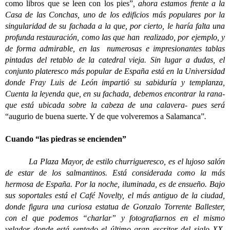
como libros que se leen con los pies”
, ahora estamos frente a la
Casa de las Conchas, uno de los edificios más populares por la
singularidad de su fachada a la que, por cierto, le haría falta una
profunda restauración, como las que han realizado, por ejemplo, y
de forma admirable, en las numerosas e impresionantes tablas
pintadas del retablo de la catedral vieja. Sin lugar a dudas, el
conjunto plateresco más popular de España está en la Universidad
donde Fray Luis de León impartió su sabiduría y templanza,
Cuenta la leyenda que, en su fachada, debemos encontrar la rana-
que está ubicada sobre la cabeza de una calavera- pues será
“augurio de buena suerte. Y de que volveremos a Salamanca”
.
Cuando “las piedras se encienden”
La Plaza Mayor, de estilo churrigueresco, es el lujoso salón
de estar de los salmantinos. Está considerada como la más
hermosa de España. Por la noche, iluminada, es de ensueño. Bajo
sus soportales está el Café Novelty, el más antiguo de la ciudad,
donde figura una curiosa estatua de Gonzalo Torrente Ballester,
con el que podemos “charlar” y fotografiarnos en el mismo
velador donde está sentado el último gran escritor del siglo XX,