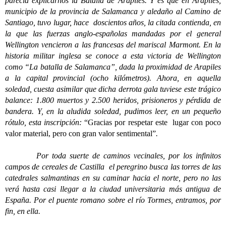
parecía explicarnos la Batalla de Arapiles. Y es que en Arapiles,
municipio de la provincia de Salamanca y aledaño al Camino de
Santiago, tuvo lugar, hace doscientos años, la citada contienda, en
la que las fuerzas anglo-españolas mandadas por el general
Wellington vencieron a las francesas del mariscal Marmont. En la
historia militar inglesa se conoce a esta victoria de Wellington
como “La batalla de Salamanca”, dada la proximidad de Arapiles
a la capital provincial (ocho kilómetros). Ahora, en aquella
soledad, cuesta asimilar que dicha derrota gala tuviese este trágico
balance: 1.800 muertos y 2.500 heridos, prisioneros y pérdida de
bandera. Y, en la aludida soledad, pudimos leer, en un pequeño
rótulo, esta inscripción:
“Gracias por respetar este lugar con poco
valor material, pero con gran valor sentimental”
.
Por toda suerte de caminos vecinales, por los infinitos
campos de cereales de Castilla el peregrino busca las torres de las
catedrales salmantinas en su caminar hacia el norte, pero no las
verá hasta casi llegar a la ciudad universitaria más antigua de
España. Por el puente romano sobre el río Tormes, entramos, por
fin, en ella.