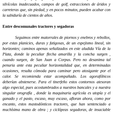
silvícolas inadecuados, campos de golf, extracciones de áridos y
carreteras que, sin piedad, y en pocos minutos, pueden acabar con
la sabiduría de cientos de años.
Entre descomunales tractores y segadoras
Seguimos entre matorrales de piornos y enebros y rebollos,
por estas planicies, duras y fatigosas, de un espejismo lineal, sin
horizontes; caminos apenas señalizados en este aludida Vía de la
Plata, donde la peculiar flecha amarilla y la concha surgen ,
cuando surgen, de San Juan a Corpus. Pero no desanima tal
penuria ante esta peculiar horizontalidad que, en determinadas
ocasiones, resulta cómoda para caminar pero atosigante por el
calor. Se recomienda estar acompañado. Los agorafóbicos
deberían abstenerse. Para el tinerfeño estos contornos atesoran
algo especial, pues acostumbrados a nuestros bancales y a nuestra
singular orografía , donde la maquinaria agrícola es utopía y el
ganado y el pasto, escaso, muy escaso, afloran ahora, como por
encanto, estos mastodónticos tractores, que han sentenciado a
muchísima mano de obra ; y ciclópeas segadoras, de insaciable