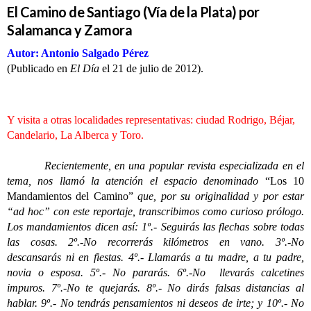
El Camino de Santiago (Vía de la Plata) por
Salamanca y Zamora
Autor: Antonio Salgado Pérez
(Publicado en
El Día
el 21 de julio de 2012).
Y visita a otras localidades representativas: ciudad Rodrigo, Béjar,
Candelario, La Alberca y Toro.
Recientemente, en una popular revista especializada en el
tema, nos llamó la atención el espacio denominado
“Los 10
Mandamientos del Camino”
que, por su originalidad y por estar
“ad hoc” con este reportaje, transcribimos como curioso prólogo.
Los mandamientos dicen así: 1º.- Seguirás las flechas sobre todas
las cosas. 2º.-No recorrerás kilómetros en vano. 3º.-No
descansarás ni en fiestas. 4º.- Llamarás a tu madre, a tu padre,
novia o esposa. 5º.- No pararás. 6º.-No llevarás calcetines
impuros. 7º.-No te quejarás. 8º.- No dirás falsas distancias al
hablar. 9º.- No tendrás pensamientos ni deseos de irte; y 10º.- No