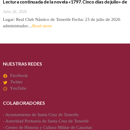
Lectura continuada de la novela «1797. Cinco días de julio» de
Luis Cola
Julio 26, 2026
Lugar: Real Club Náutico de Tenerife Fecha: 23 de julio de 2026
administrador…
Read more
NUESTRAS REDES
Facebook
Twitter
YouTube
COLABORADORES
-
Ayuntamiento de Santa Cruz de Tenerife
-
Autoridad Portuaria de Santa Cruz de Tenerife
-
Centro de Historia y Cultura Militar de Canarias