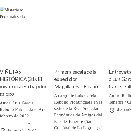
VIÑETAS
Primera escala de la
Entrevista
HISTÓRICA (31). El
expedición
a Luis Gar
misterioso Embajador
Magallanes – Elcano
Carlos Pal
griego
A cargo de Luis García
Autor: Radi
Rebollo Pronunciada en la
Tenerife / 
Autor: Luis García
sede de la Real Sociedad
Rebollo Publicada el 9 de
diciemb
Económica de Amigos del
febrero de 2022 – – – –
País de Tenerife (San
– – – – – – – –...
Cristóbal de La Laguna) el
febrero 9, 2022