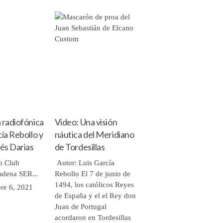
 radiofónica
Video: Una visión
cía Rebollo y
náutica del Meridiano
lés Darias
de Tordesillas
o Club
Autor: Luis García
Cadena SER...
Rebollo El 7 de junio de
1494, los católicos Reyes
re 6, 2021
de España y el el Rey don
Juan de Portugal
acordaron en Tordesillas