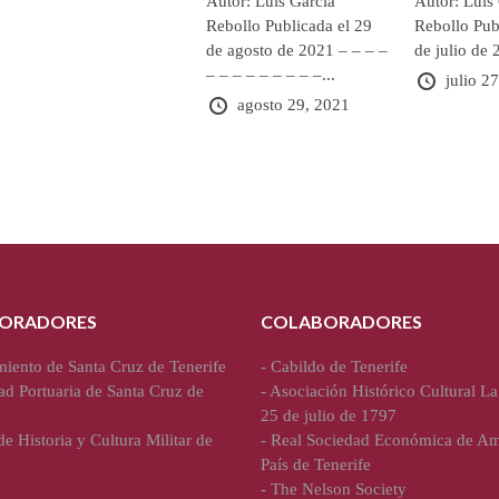
Autor: Luis García
Autor: Luis
Rebollo Publicada el 29
Rebollo Pub
de agosto de 2021 – – – –
de julio de 
– – – – – – – – –...
julio 2
agosto 29, 2021
ORADORES
COLABORADORES
iento de Santa Cruz de Tenerife
-
Cabildo de Tenerife
ad Portuaria de Santa Cruz de
-
Asociación Histórico Cultural La
25 de julio de 1797
e Historia y Cultura Militar de
-
Real Sociedad Económica de Am
País de Tenerife
-
The Nelson Society