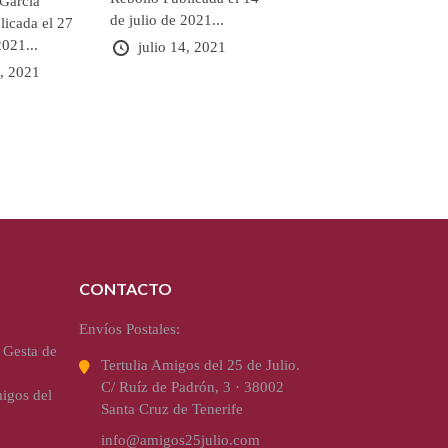
 García
de julio de 2021...
licada el 27
2021...
julio 14, 2021
7, 2021
CONTACTO
Envíos Postales:
 Gesta de
Tertulia Amigos del 25 de Julio.
C/ Ruíz de Padrón, 3 · 38002
igos del
Santa Cruz de Tenerife
info@amigos25julio.com