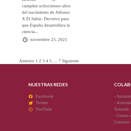
cumplen ochocientos años
del nacimiento de Alfonso
X El Sabio. Decisivo para
que España desarrollara la
ciencia...
noviembre 23, 2021
Paginación
Anterior
1
2
3
4
5
…
7
Siguiente
de
entradas
NUESTRAS REDES
COLAB
Facebook
-
Ayuntam
Twitter
-
Autorid
YouTube
Tenerife
-
Centro d
Canarias