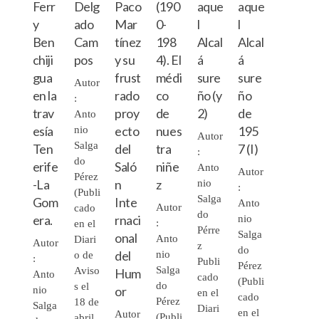
Ferr
Delg
Paco
(190
aque
aque
y
ado
Mar
0-
l
l
Ben
Cam
tínez
198
Alcal
Alcal
chiji
pos
y su
4). El
á
á
gua
frust
médi
sure
sure
Autor
en la
rado
co
ño (y
ño
:
trav
proy
de
2)
de
Anto
esía
ecto
nues
195
nio
Autor
Salga
Ten
del
tra
7 (I)
:
do
erife
Saló
niñe
Anto
Autor
Pérez
-La
n
z
nio
:
(Publi
Salga
Gom
Inte
Anto
Autor
cado
do
era.
rnaci
nio
:
en el
Pérre
Salga
onal
Anto
Diari
Autor
z
do
del
nio
o de
:
Publi
Pérez
Salga
Aviso
Hum
Anto
cado
(Publi
do
s el
or
nio
en el
cado
Pérez
18 de
Salga
Diari
en el
Autor
(Publi
abril