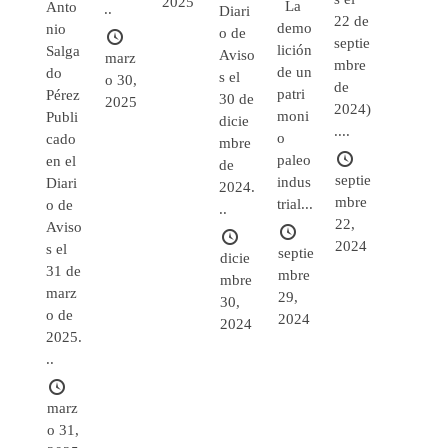
2025
La
Anto
..
Diari
22 de
demo
nio
o de
septie
lición
Salga
Aviso
marz
mbre
de un
do
s el
o 30,
de
patri
Pérez
30 de
2025
2024)
moni
Publi
dicie
....
o
cado
mbre
paleo
en el
de
septie
indus
Diari
2024.
mbre
trial...
o de
..
22,
Aviso
2024
s el
septie
dicie
31 de
mbre
mbre
marz
29,
30,
o de
2024
2024
2025.
..
marz
o 31,