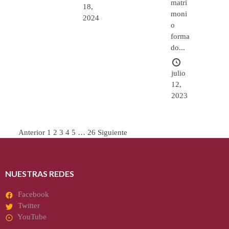
matri
18,
moni
2024
o
forma
do...
julio
12,
2023
Paginación
Anterior
1
2
3
4
5
…
26
Siguiente
de
entradas
NUESTRAS REDES
Facebook
Twitter
YouTube