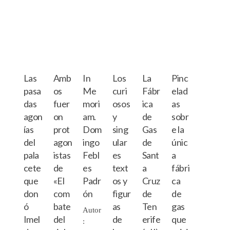
Las
Amb
In
Los
La
Pinc
pasa
os
Me
curi
Fábr
elad
das
fuer
mori
osos
ica
as
agon
on
am.
y
de
sobr
ías
prot
Dom
sing
Gas
e la
del
agon
ingo
ular
de
únic
pala
istas
Febl
es
Sant
a
cete
de
es
text
a
fábri
que
«El
Padr
os y
Cruz
ca
don
com
ón
figur
de
de
ó
bate
as
Ten
gas
Autor
Imel
del
de
erife
que
: