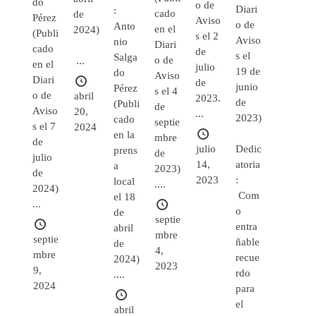
do
o de
Diari
:
cado
de
Pérez
Aviso
o de
Anto
en el
2024)
(Publi
s el 2
Aviso
nio
Diari
cado
de
s el
Salga
o de
...
en el
julio
19 de
do
Aviso
Diari
de
junio
Pérez
s el 4
o de
abril
2023.
de
(Publi
de
Aviso
20,
...
2023)
cado
septie
s el 7
2024
en la
mbre
de
julio
Dedic
prens
de
julio
14,
atoria
a
2023)
de
2023
:
local
....
2024)
Com
el 18
...
o
de
septie
entra
abril
mbre
septie
ñable
de
4,
mbre
recue
2024)
2023
9,
rdo
....
2024
para
el
abril