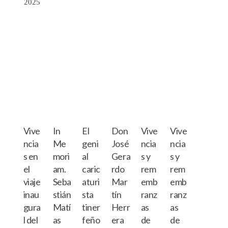
2025
Vive
In
El
Don
Vive
Vive
ncia
Me
geni
José
ncia
ncia
s en
mori
al
Gera
s y
s y
el
am.
caric
rdo
rem
rem
viaje
Seba
aturi
Mar
emb
emb
inau
stián
sta
tín
ranz
ranz
gura
Matí
tiner
Herr
as
as
l del
as
feño
era
de
de