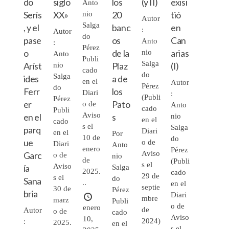
do
siglo
los
(y II)
exisi
Anto
Serís
XX»
20
tió
nio
Autor
Salga
, y el
banc
en
:
Autor
do
pase
os
Can
Anto
:
Pérez
o
de la
arias
nio
Anto
Publi
Salga
Aríst
Plaz
(I)
nio
cado
do
Salga
ides
a de
en el
Autor
Pérez
do
Ferr
los
Diari
:
(Publi
Pérez
er
Pato
o de
Anto
cado
Publi
Aviso
en el
s
nio
en el
cado
s el
Salga
parq
Diari
en el
Por
10 de
do
ue
o de
Diari
Anto
enero
Pérez
Aviso
Garc
o de
nio
de
(Publi
s el
Aviso
ía
Salga
2025.
cado
29 de
s el
do
Sana
..
en el
septie
30 de
Pérez
bria
Diari
mbre
marz
Publi
o de
enero
de
Autor
o de
cado
Aviso
10,
2024)
:
2025.
en el
s el