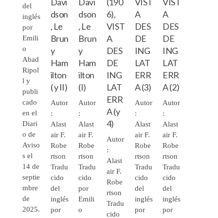
Davi
Davi
(190
VIST
VIST
del
dson
dson
6),
A
A
inglés
, Le
, Le
VIST
DES
DES
por
Brun
Brun
A
DE
DE
Emili
o
y
y
DES
ING
ING
Abad
Ham
Ham
DE
LAT
LAT
Ripol
ilton
ilton
ING
ERR
ERR
l y
( y II)
(I)
LAT
A (3)
A (2)
publi
ERR
cado
Autor
Autor
Autor
Autor
A (y
en el
:
:
:
:
4)
Diari
Alast
Alast
Alast
Alast
o de
air F.
air F.
air F.
air F.
Autor
Aviso
Robe
Robe
Robe
Robe
:
s el
rtson
rtson
rtson
rtson
Alast
14 de
Tradu
Tradu
Tradu
Tradu
air F.
septie
cido
cido
cido
cido
Robe
mbre
del
por
del
del
rtson
de
inglés
Emili
inglés
inglés
Tradu
2025.
por
o
por
por
cido