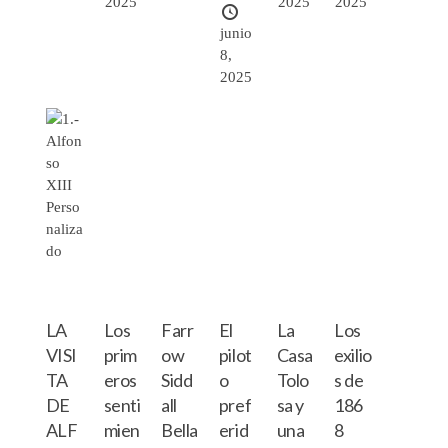
2025
2025
2025
junio
8,
2025
LA
Los
Farr
El
La
Los
VISI
prim
ow
pilot
Casa
exilio
TA
eros
Sidd
o
Tolo
s de
DE
senti
all
pref
sa y
186
ALF
mien
Bella
erid
una
8