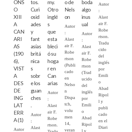
ONS
tos.
my.
o de
boda
Autor
O
Curi
Otro
Nels
algo
:
XIII
osid
inglé
on
inus
Alast
A
ades
s
ual
air F.
Autor
Robe
CAN
y
que
:
Autor
rtson.
ARI
fant
esta
Alast
:
Tradu
AS
asías
bleci
air F.
Alast
cido
Robe
(190
britá
ó su
air F.
del
rtson
Robe
6),
nica
hoga
inglés
(Publi
rtson
VIST
s
r en
por
cado
(Trad
A
sobr
Can
Emili
en
ucido
o
DES
e los
arias
Nelso
del
Abad
DE
guan
n
inglés
Autor
Ripol
ING
ches
Dispa
por
:
l y
tch,
LAT
.
Emili
Alast
publi
volu
o
ERR
air F.
cado
Autor
men
Abad
Robe
A (1)
en el
:
14,
Ripol
rtson.
Diari
Alast
Autor
veran
l y
Tradu