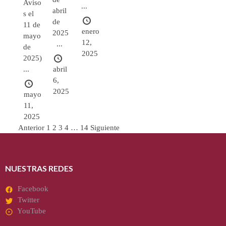
Aviso
...
abril
s el
de
11 de
enero
2025
mayo
12,
...
de
2025
2025)
abril
...
6,
2025
mayo
11,
2025
Paginación
Anterior
1
2
3
4
…
14
Siguiente
de
entradas
NUESTRAS REDES
Facebook
Twitter
YouTube