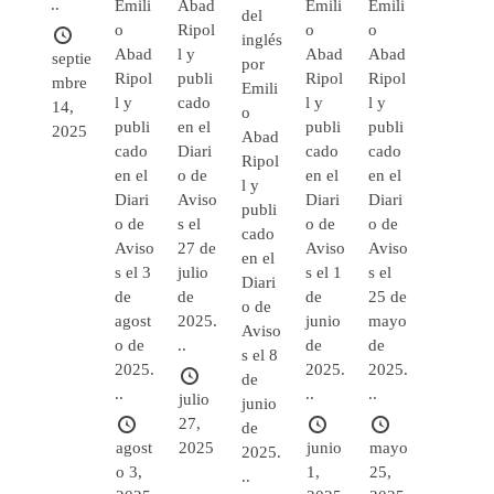
..
Emili
Abad
Emili
Emili
del
o
Ripol
o
o
inglés
Abad
l y
Abad
Abad
septie
por
Ripol
publi
Ripol
Ripol
mbre
Emili
l y
cado
l y
l y
14,
o
publi
en el
publi
publi
2025
Abad
cado
Diari
cado
cado
Ripol
en el
o de
en el
en el
l y
Diari
Aviso
Diari
Diari
publi
o de
s el
o de
o de
cado
Aviso
27 de
Aviso
Aviso
en el
s el 3
julio
s el 1
s el
Diari
de
de
de
25 de
o de
agost
2025.
junio
mayo
Aviso
o de
..
de
de
s el 8
2025.
2025.
2025.
de
..
..
..
julio
junio
27,
de
agost
2025
junio
mayo
2025.
o 3,
1,
25,
..