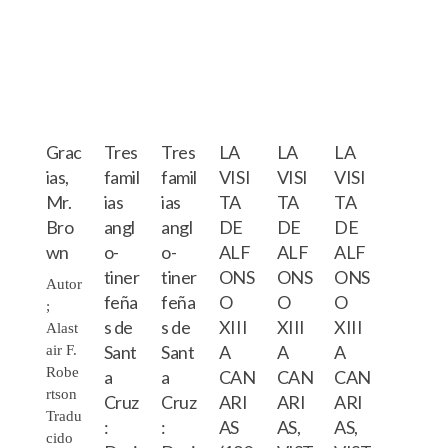
Grac
Tres
Tres
LA
LA
LA
ias,
famil
famil
VISI
VISI
VISI
Mr.
ias
ias
TA
TA
TA
Bro
angl
angl
DE
DE
DE
wn
o-
o-
ALF
ALF
ALF
tiner
tiner
ONS
ONS
ONS
Autor
feña
feña
O
O
O
;
s de
s de
XIII
XIII
XIII
Alast
Sant
Sant
A
A
A
air F.
Robe
a
a
CAN
CAN
CAN
rtson
Cruz
Cruz
ARI
ARI
ARI
Tradu
:
:
AS
AS,
AS,
cido