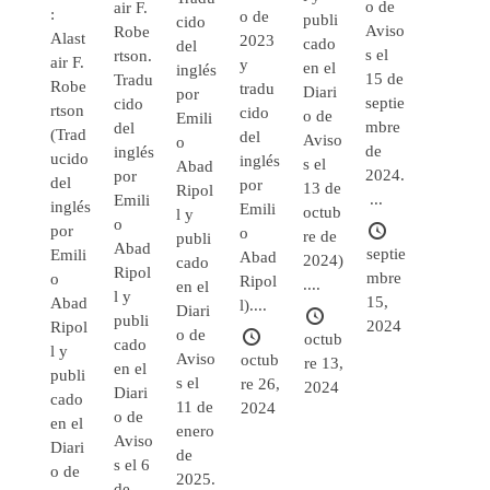
o de
air F.
:
o de
publi
cido
Aviso
Robe
Alast
2023
cado
del
s el
rtson.
air F.
y
en el
inglés
15 de
Tradu
Robe
tradu
Diari
por
septie
cido
rtson
cido
o de
Emili
mbre
del
(Trad
del
Aviso
o
de
inglés
ucido
inglés
s el
Abad
2024.
por
del
por
13 de
Ripol
...
Emili
inglés
Emili
octub
l y
o
por
o
re de
publi
Abad
septie
Emili
Abad
2024)
cado
Ripol
mbre
o
Ripol
....
en el
l y
15,
Abad
l)....
Diari
publi
2024
Ripol
o de
octub
cado
l y
Aviso
octub
re 13,
en el
publi
s el
re 26,
2024
Diari
cado
11 de
2024
o de
en el
enero
Aviso
Diari
de
s el 6
o de
2025.
de