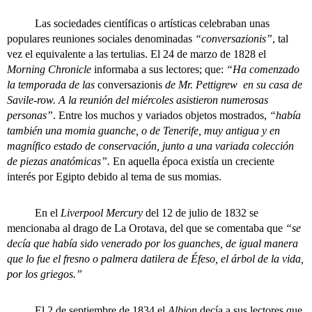
Las sociedades científicas o artísticas celebraban unas
populares reuniones sociales denominadas
“conversazionis”
, tal
vez el equivalente a las tertulias. El 24 de marzo de 1828 el
Morning Chronicle
informaba a sus lectores; que:
“Ha comenzado
la temporada de las
conversazionis
de Mr. Pettigrew en su casa de
Savile-row. A la reunión del miércoles asistieron numerosas
personas”
. Entre los muchos y variados objetos mostrados,
“había
también una momia guanche, o de Tenerife, muy antigua y en
magnífico estado de conservación, junto a una variada colección
de piezas anatómicas”.
En aquella época existía un creciente
interés por Egipto debido al tema de sus momias.
En el
Liverpool Mercury
del 12 de julio de 1832 se
mencionaba al drago de La Orotava, del que se comentaba que
“se
decía que había sido venerado por los guanches, de igual manera
que lo fue el fresno o palmera datilera de Éfeso, el árbol de la vida,
por los griegos.”
El 2 de septiembre de 1834 el
Albion
decía a sus lectores que