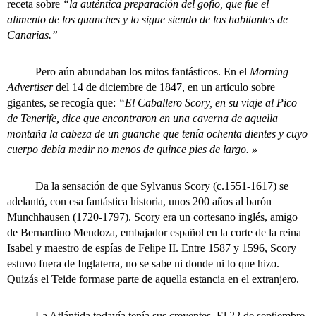
receta sobre
“la auténtica preparación del gofio, que fue el
alimento de los guanches y lo sigue siendo de los habitantes de
Canarias.”
Pero aún abundaban los mitos fantásticos. En el
Morning
Advertiser
del 14 de diciembre de 1847, en un artículo sobre
gigantes, se recogía que:
“El Caballero Scory, en su viaje al Pico
de Tenerife, dice que encontraron en una caverna de aquella
montaña la cabeza de un guanche que tenía ochenta dientes y cuyo
cuerpo debía medir no menos de quince pies de largo. »
Da la sensación de que Sylvanus Scory (c.1551-1617) se
adelantó, con esa fantástica historia, unos 200 años al barón
Munchhausen (1720-1797). Scory era un cortesano inglés, amigo
de Bernardino Mendoza, embajador español en la corte de la reina
Isabel y maestro de espías de Felipe II. Entre 1587 y 1596, Scory
estuvo fuera de Inglaterra, no se sabe ni donde ni lo que hizo.
Quizás el Teide formase parte de aquella estancia en el extranjero.
La Atlántida todavía tenía sus creyentes. El 22 de septiembre