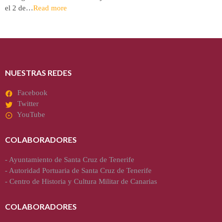
el 2 de…
Read more
NUESTRAS REDES
Facebook
Twitter
YouTube
COLABORADORES
-
Ayuntamiento de Santa Cruz de Tenerife
-
Autoridad Portuaria de Santa Cruz de Tenerife
-
Centro de Historia y Cultura Militar de Canarias
COLABORADORES