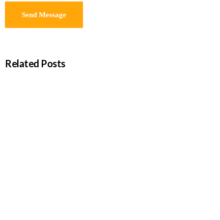
Related Posts
Entrevista a Daniel García Pulido
Agosto 3, 2026
A cargo de Eduardo García Rojas Publicada en el Diario de Avisos
el 2 de…
Read more