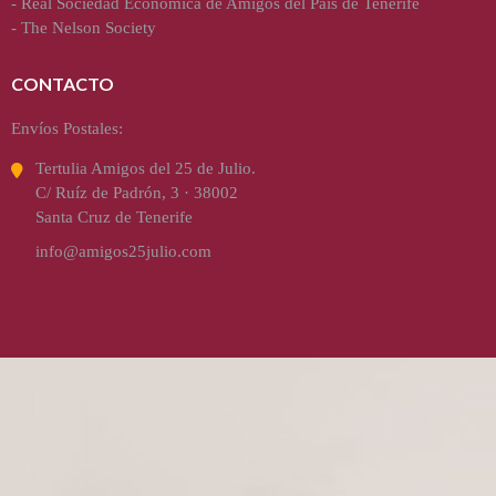
-
Real Sociedad Económica de Amigos del País de Tenerife
-
The Nelson Society
CONTACTO
Envíos Postales:
Tertulia Amigos del 25 de Julio.
C/ Ruíz de Padrón, 3 · 38002
Santa Cruz de Tenerife
info@amigos25julio.com