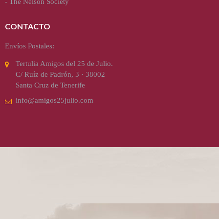
-
The Nelson Society
CONTACTO
Envíos Postales:
Tertulia Amigos del 25 de Julio.
C/ Ruíz de Padrón, 3 · 38002
Santa Cruz de Tenerife
info@amigos25julio.com