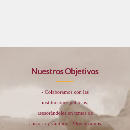
Read More
Nuestros Objetivos
- Colaboramos con las
instituciones públicas,
asesorándolas en temas de
Historia y Cultura. - Organizamos