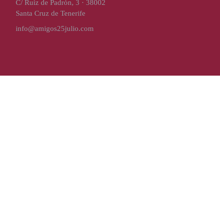
C/ Ruíz de Padrón, 3 · 38002
Santa Cruz de Tenerife
info@amigos25julio.com