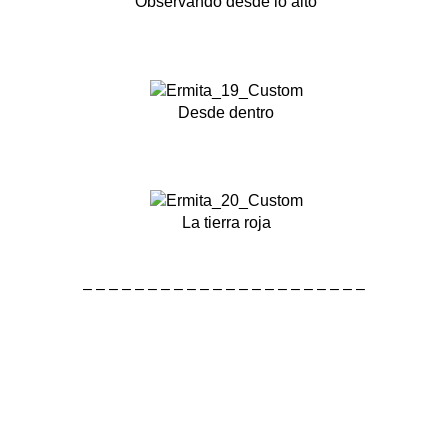
Observando desde lo alto
Desde dentro
La tierra roja
– – – – – – – – – – – – – – – – – – – – – –