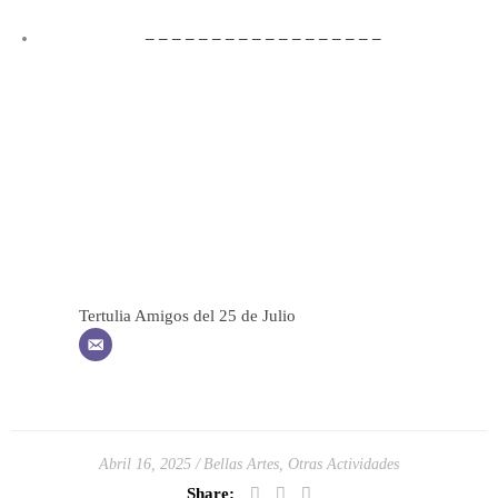
– – – – – – – – – – – – – – – – – –
Tertulia Amigos del 25 de Julio
Abril 16, 2025
Bellas Artes
,
Otras Actividades
Share: