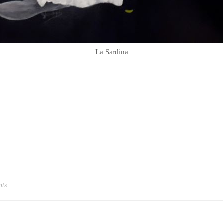
La Sardina
– – – – – – – – – – – – –
nts