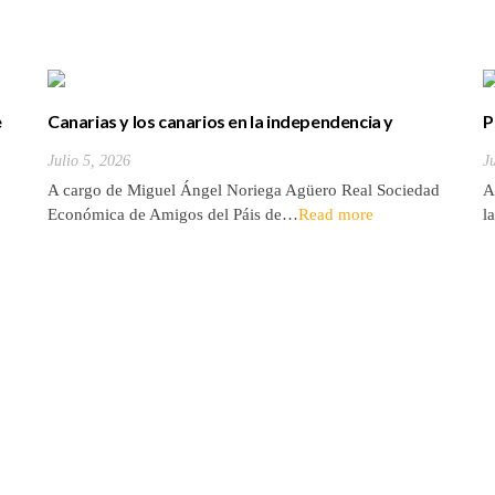
e
Canarias y los canarios en la independencia y
P
desarrollo de los Estados Unidos
d
Julio 5, 2026
J
d
A cargo de Miguel Ángel Noriega Agüero Real Sociedad
A
Económica de Amigos del Páis de…
Read more
l