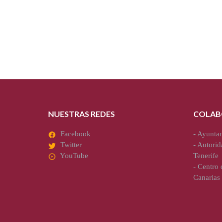
NUESTRAS REDES
COLAB
Facebook
-
Ayuntam
Twitter
-
Autorid
YouTube
Tenerife
-
Centro d
Canarias