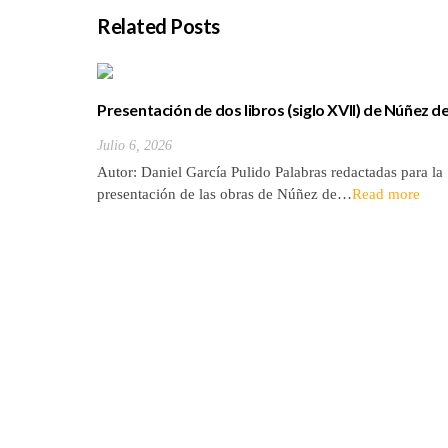
Related Posts
Presentación de dos libros (siglo XVII) de Núñez d
la Peña sobre la conquista y antigüedades de las
Julio 6, 2026
Islas Canarias
Autor: Daniel García Pulido Palabras redactadas para la
presentación de las obras de Núñez de…
Read more