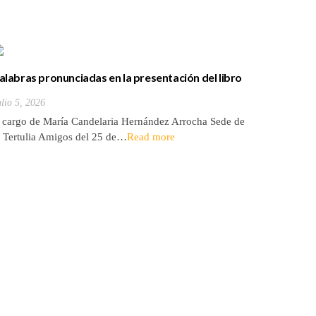
Presenta
Vida de u
alabras pronunciadas en la presentación del libro
Julio 1, 20
el que es coautora «José Hernández Arocha, vida
A cargo de
ulio 5, 2026
e un tinerfeño entre los Últimos de Filipinas»…»
del 25 de
 cargo de María Candelaria Hernández Arrocha Sede de
a Tertulia Amigos del 25 de…
Read more