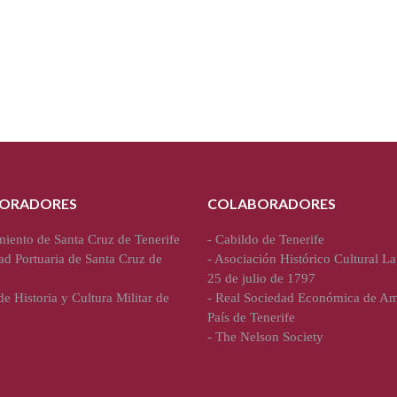
ORADORES
COLABORADORES
iento de Santa Cruz de Tenerife
-
Cabildo de Tenerife
ad Portuaria de Santa Cruz de
-
Asociación Histórico Cultural La
25 de julio de 1797
e Historia y Cultura Militar de
-
Real Sociedad Económica de Am
País de Tenerife
-
The Nelson Society