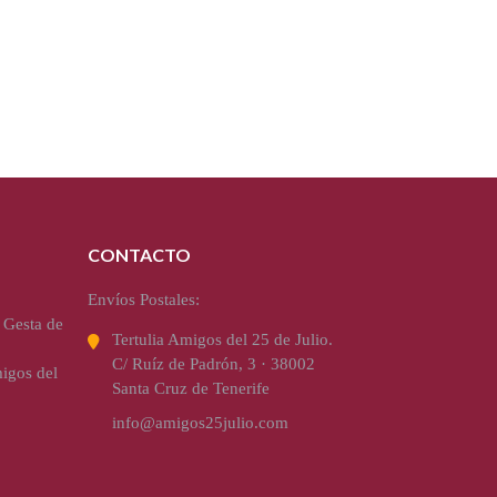
CONTACTO
Envíos Postales:
 Gesta de
Tertulia Amigos del 25 de Julio.
C/ Ruíz de Padrón, 3 · 38002
igos del
Santa Cruz de Tenerife
info@amigos25julio.com