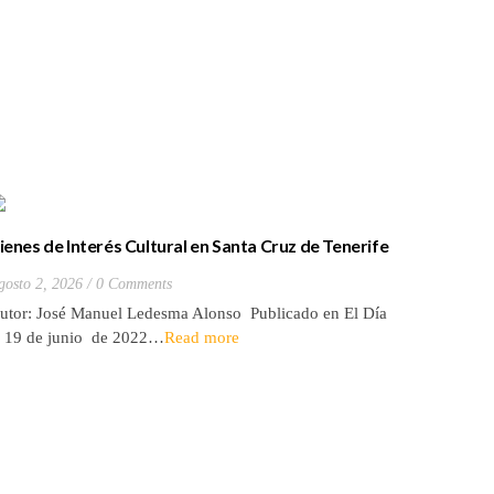
ienes de Interés Cultural en Santa Cruz de Tenerife
La batall
20) Hacienda de Las Palmas de Anaga
y que Lo
gosto 2, 2026
0 Comments
Julio 27, 2
utor: José Manuel Ledesma Alonso Publicado en El Día
Autora: El
l 19 de junio de 2022…
Read more
de 2026* 