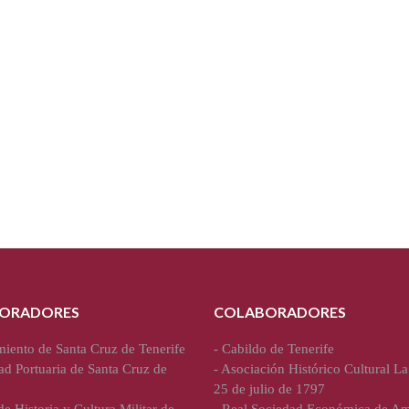
ORADORES
COLABORADORES
iento de Santa Cruz de Tenerife
-
Cabildo de Tenerife
ad Portuaria de Santa Cruz de
-
Asociación Histórico Cultural La
25 de julio de 1797