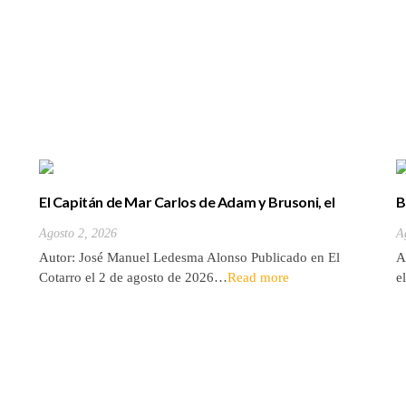
El Capitán de Mar Carlos de Adam y Brusoni, el
B
único tinerfeño que departió con Horacio Nelson.
(
Agosto 2, 2026
A
Autor: José Manuel Ledesma Alonso Publicado en El
A
Cotarro el 2 de agosto de 2026…
Read more
e