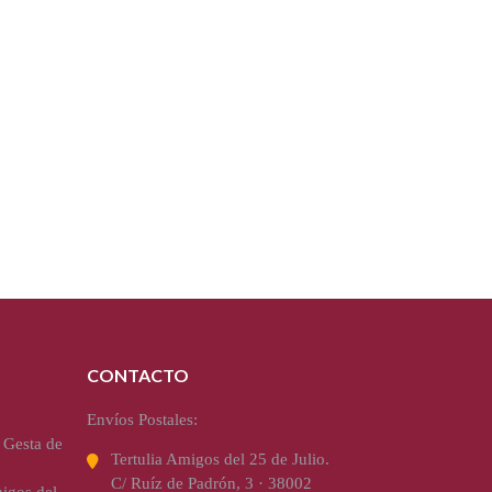
CONTACTO
Envíos Postales:
 Gesta de
Tertulia Amigos del 25 de Julio.
C/ Ruíz de Padrón, 3 · 38002