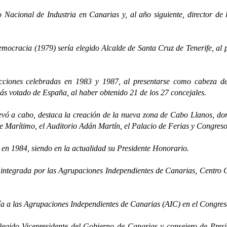
al de Industria en Canarias y, al año siguiente, director de la
acia (1979) sería elegido Alcalde de Santa Cruz de Tenerife, al pr
es celebradas en 1983 y 1987, al presentarse como cabeza de l
más votado de España, al haber obtenido 21 de los 27 concejales.
a cabo, destaca la creación de la nueva zona de Cabo Llanos, dond
que Marítimo, el Auditorio Adán Martín, el Palacio de Ferias y Congresos
1984, siendo en la actualidad su Presidente Honorario.
rada por las Agrupaciones Independientes de Canarias, Centro Cana
a las Agrupaciones Independientes de Canarias (AIC) en el Congreso
Vicepresidente del Gobierno de Canarias y consejero de Presidenc