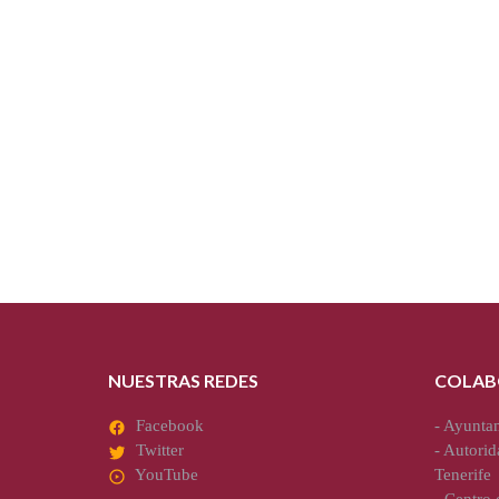
NUESTRAS REDES
COLAB
Facebook
-
Ayuntam
Twitter
-
Autorid
YouTube
Tenerife