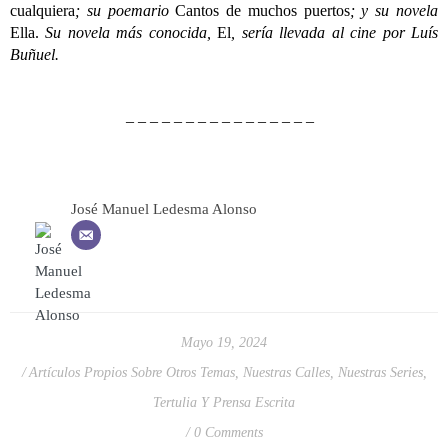
cualquiera
; su poemario
Cantos de muchos puertos
; y su novela
Ella.
Su novela más conocida,
El
, sería llevada al cine por Luís
Buñuel.
– – – – – – – – – – – – – – – –
José Manuel Ledesma Alonso
Mayo 19, 2024
Artículos Propios Sobre Otros Temas
,
Nuestras Calles
,
Nuestras Series
,
Tertulia Y Prensa Escrita
0 Comments