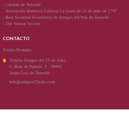
-
Cabildo de Tenerife
-
Asociación Histórico Cultural La Gesta de 25 de julio de 1797
-
Real Sociedad Económica de Amigos del País de Tenerife
-
The Nelson Society
CONTACTO
Envíos Postales:
Tertulia Amigos del 25 de Julio.
C/ Ruíz de Padrón, 3 · 38002
Santa Cruz de Tenerife
info@amigos25julio.com