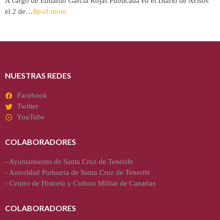
A cargo de Eduardo García Rojas Publicada en el Diario de Avisos
el 2 de…
Read more
NUESTRAS REDES
Facebook
Twitter
YouTube
COLABORADORES
-
Ayuntamiento de Santa Cruz de Tenerife
-
Autoridad Portuaria de Santa Cruz de Tenerife
-
Centro de Historia y Cultura Militar de Canarias
COLABORADORES