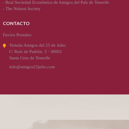
-
Real Sociedad Económica de Amigos del País de Tenerife
-
The Nelson Society
CONTACTO
Envíos Postales:
Tertulia Amigos del 25 de Julio.
C/ Ruíz de Padrón, 3 · 38002
Santa Cruz de Tenerife
info@amigos25julio.com