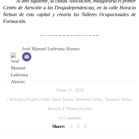
Al año siguiente, la citada Asociación, inauguraría el primer
Centro de Atención a las Drogodependencias, en la calle Horacio
Nelson de esta capital y crearía los Talleres Ocupacionales de
Formación.
– – – – – – – – – – – – – – – –
José Manuel Ledesma Alonso
Enero 21, 2024
Artículos Propios Sobre Otros Temas
,
Nuestras Calles
,
Nuestras Series
,
Tertulia Y Prensa Escrita
0 Comments
Share: