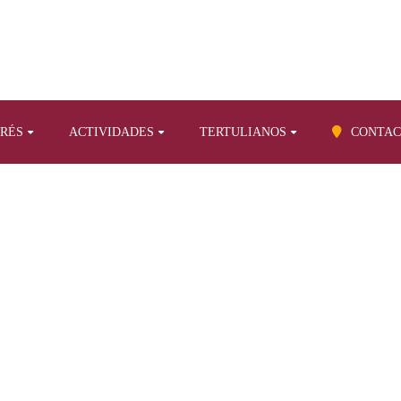
ERÉS
ACTIVIDADES
TERTULIANOS
CONTAC
BLOG
oria de Canarias
Viajeros ingleses en la Islas Canarias durante el s