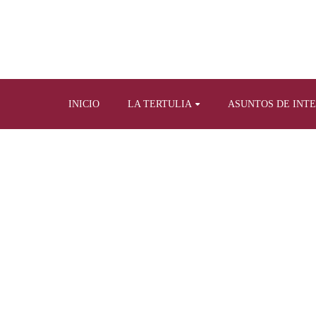
INICIO
LA TERTULIA
ASUNTOS DE INT
Home
Nuestros libros
Hist