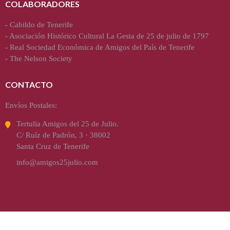
COLABORADORES
-
Cabildo de Tenerife
-
Asociación Histórico Cultural La Gesta de 25 de julio de 1797
-
Real Sociedad Económica de Amigos del País de Tenerife
-
The Nelson Society
CONTACTO
Envíos Postales:
Tertulia Amigos del 25 de Julio.
C/ Ruíz de Padrón, 3 · 38002
Santa Cruz de Tenerife
info@amigos25julio.com