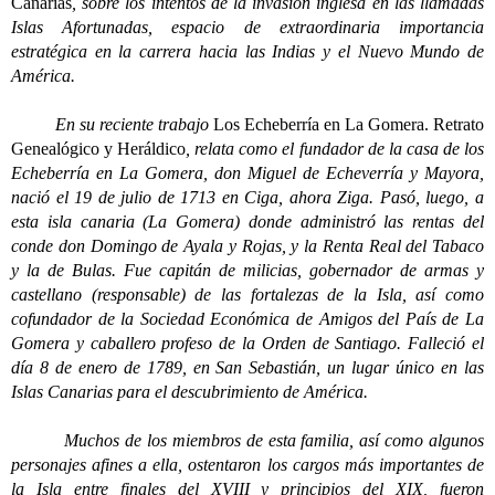
Canarias
, sobre los intentos de la invasión inglesa en las llamadas
Islas Afortunadas, espacio de extraordinaria importancia
estratégica en la carrera hacia las Indias y el Nuevo Mundo de
América.
En su reciente trabajo
Los Echeberría en La Gomera. Retrato
Genealógico y Heráldico
, relata como el fundador de la casa de los
Echeberría en La Gomera, don Miguel de Echeverría y Mayora,
nació el 19 de julio de 1713 en Ciga, ahora Ziga. Pasó, luego, a
esta isla canaria (La Gomera) donde administró las rentas del
conde don Domingo de Ayala y Rojas, y la Renta Real del Tabaco
y la de Bulas. Fue capitán de milicias, gobernador de armas y
castellano (responsable) de las fortalezas de la Isla, así como
cofundador de la Sociedad Económica de Amigos del País de La
Gomera y caballero profeso de la Orden de Santiago. Falleció el
día 8 de enero de 1789, en San Sebastián, un lugar único en las
Islas Canarias para el descubrimiento de América.
Muchos de los miembros de esta familia, así como algunos
personajes afines a ella, ostentaron los cargos más importantes de
la Isla entre finales del XVIII y principios del XIX, fueron