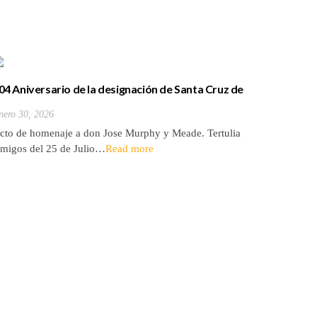
04 Aniversario de la designación de Santa Cruz de
HA FALL
enerife como capital de Canarias
Diciembre 
nero 30, 2026
Autor: Ter
cto de homenaje a don Jose Murphy y Meade. Tertulia
Luis Garc
migos del 25 de Julio…
Read more