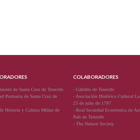
ORADORES
COLABORADORES
iento de Santa Cruz de Tenerife
-
Cabildo de Tenerife
ad Portuaria de Santa Cruz de
-
Asociación Histórico Cultural La
25 de julio de 1797
e Historia y Cultura Militar de
-
Real Sociedad Económica de Am
País de Tenerife
-
The Nelson Society