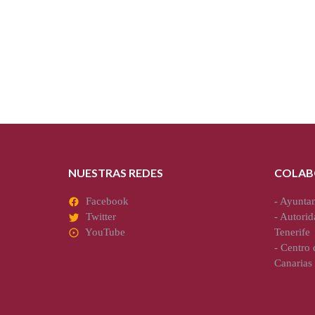
NUESTRAS REDES
COLAB
Facebook
-
Ayuntam
Twitter
-
Autorid
YouTube
Tenerife
-
Centro d
Canarias