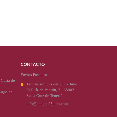
CONTACTO
Envíos Postales:
 Gesta de
Tertulia Amigos del 25 de Julio.
C/ Ruíz de Padrón, 3 · 38002
igos del
Santa Cruz de Tenerife
info@amigos25julio.com