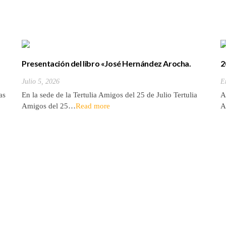
Presentación del libro «José Hernández Arocha.
2
Vida de un tinerfeño entre los Ültinos de filipinas»
T
Julio 5, 2026
E
as
En la sede de la Tertulia Amigos del 25 de Julio Tertulia
A
Amigos del 25…
Read more
A