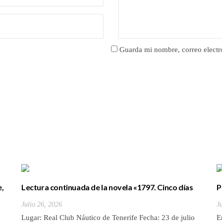
Guarda mi nombre, correo electr
e,
Lectura continuada de la novela «1797. Cinco días
P
de julio» de Luis Cola
b
Julio 26, 2026
J
Lugar: Real Club Náutico de Tenerife Fecha: 23 de julio
E