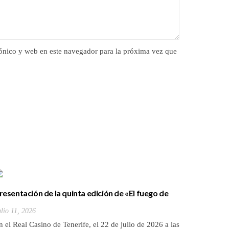
ónico y web en este navegador para la próxima vez que
«Libro de
de Canar
resentación de la quinta edición de «El fuego de
Julio 9, 20
las islas
ronce»
Autor: Jua
ulio 11, 2026
notas: Dan
n el Real Casino de Tenerife, el 22 de julio de 2026 a las