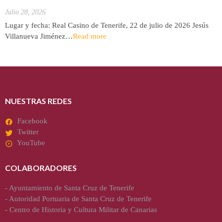
de Jesús Villanueva
Julio 28, 2026
Lugar y fecha: Real Casino de Tenerife, 22 de julio de 2026 Jesús
Villanueva Jiménez…
Read more
NUESTRAS REDES
Facebook
Twitter
YouTube
COLABORADORES
-
Ayuntamiento de Santa Cruz de Tenerife
-
Autoridad Portuaria de Santa Cruz de Tenerife
-
Centro de Historia y Cultura Militar de Canarias