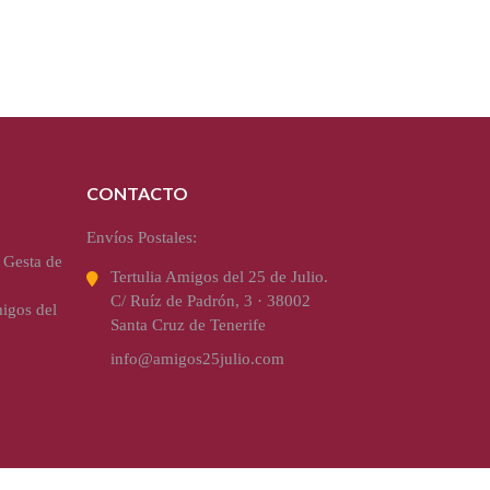
CONTACTO
Envíos Postales:
 Gesta de
Tertulia Amigos del 25 de Julio.
C/ Ruíz de Padrón, 3 · 38002
igos del
Santa Cruz de Tenerife
info@amigos25julio.com