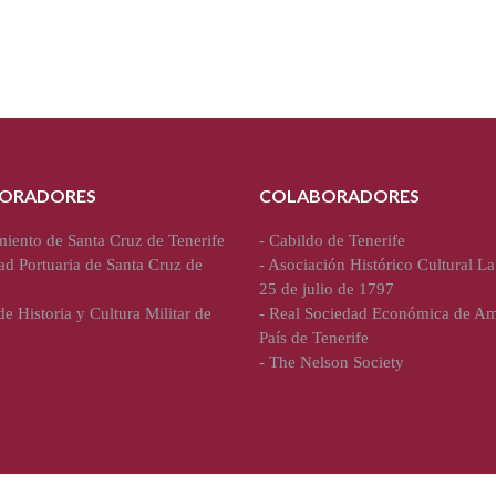
ORADORES
COLABORADORES
iento de Santa Cruz de Tenerife
-
Cabildo de Tenerife
ad Portuaria de Santa Cruz de
-
Asociación Histórico Cultural La
25 de julio de 1797
e Historia y Cultura Militar de
-
Real Sociedad Económica de Am
País de Tenerife
-
The Nelson Society