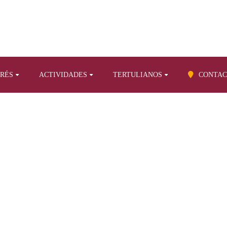
ERÉS
ACTIVIDADES
TERTULIANOS
CONTAC
 SERIES. CIENCIA ENCRIPTADA.
ome
Nuestras series. Ciencia encriptada.