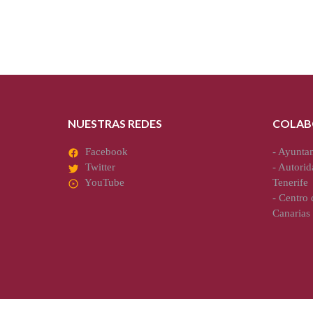
NUESTRAS REDES
COLAB
Facebook
-
Ayuntam
Twitter
-
Autorid
YouTube
Tenerife
-
Centro d
Canarias