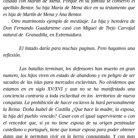
casada con Martín de Mena. Porque en su familia se conservó el
apellido Bentor. Su hija Maria de Mena dice en su testamento que
es hija de Martín de Mena y Ana Bentor.
. Otro matrimonio ejemplo de mestizaje. La hija y heredera de
Don Fernando Guadarteme casó con Miguel de Trejo Carvajal
natural de Granadilla, en Extremadura.
El listado daría para muchas paginas. Pero hagamos una
reflexión.
Las batallas terminan, los defensores han muerto en gran
numero, los hijos viven en estado de abandono y en peligro de ser
sacados de las islas para mercados esclavistas. No olvidemos que
estamos en en siglo XV/XVI y aun no se ha manifestado una
conciencia contraria a toda esclavitud en los territorios de nueva
conquista. La prohibición de hacer esclavos la hará personalmente
la Reina Doña Isabel de Castilla ¿Que hace la madre, la esposa,
la hija del pueblo vencido? Casar con el igual superviviente o con
el vencedor que, si ya no tiene esposa de su origen peninsular
castellano o portugués, tiene que tomar esposa para poder obtener
datas que le permitan vivir en la tierra conquistada. Y con mas