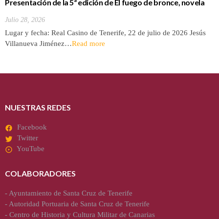
Presentación de la 5ª edición de El fuego de bronce, novela
de Jesús Villanueva
Julio 28, 2026
Lugar y fecha: Real Casino de Tenerife, 22 de julio de 2026 Jesús
Villanueva Jiménez…
Read more
NUESTRAS REDES
Facebook
Twitter
YouTube
COLABORADORES
-
Ayuntamiento de Santa Cruz de Tenerife
-
Autoridad Portuaria de Santa Cruz de Tenerife
-
Centro de Historia y Cultura Militar de Canarias