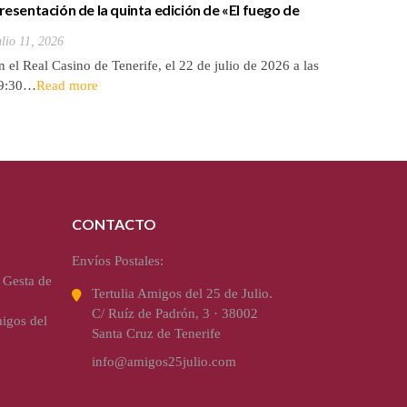
resentación de la quinta edición de «El fuego de
ronce»
ulio 11, 2026
n el Real Casino de Tenerife, el 22 de julio de 2026 a las
9:30…
Read more
CONTACTO
Envíos Postales:
 Gesta de
Tertulia Amigos del 25 de Julio.
C/ Ruíz de Padrón, 3 · 38002
igos del
Santa Cruz de Tenerife
info@amigos25julio.com