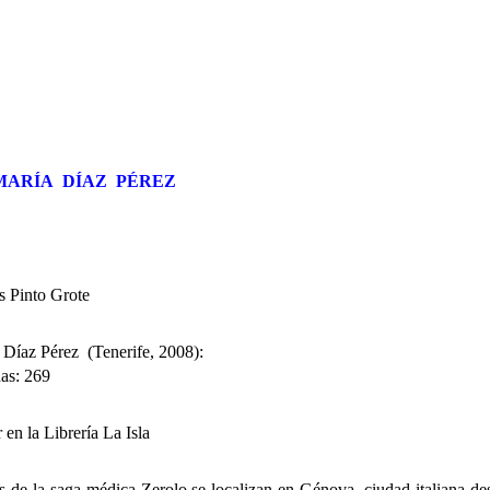
 MARÍA DÍAZ PÉREZ
s Pinto Grote
 Díaz Pérez (Tenerife, 2008):
as: 269
ir en la Librería La Isla
s de la saga médica Zerolo se localizan en Génova, ciudad italiana des