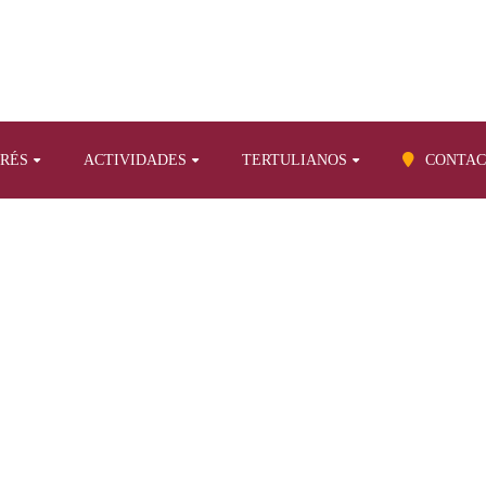
ERÉS
ACTIVIDADES
TERTULIANOS
CONTAC
BLOG
estros libros
Biografías
La saga médica Zerolo