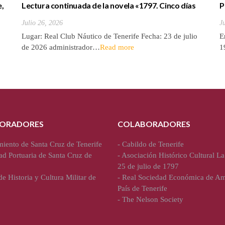
e,
Lectura continuada de la novela «1797. Cinco días
P
de julio» de Luis Cola
b
Julio 26, 2026
J
Lugar: Real Club Náutico de Tenerife Fecha: 23 de julio
E
de 2026 administrador…
Read more
1
ORADORES
COLABORADORES
iento de Santa Cruz de Tenerife
-
Cabildo de Tenerife
ad Portuaria de Santa Cruz de
-
Asociación Histórico Cultural La
25 de julio de 1797
e Historia y Cultura Militar de
-
Real Sociedad Económica de Am
País de Tenerife
-
The Nelson Society