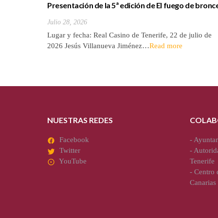
Presentación de la 5ª edición de El fuego de bronc
novela de Jesús Villanueva
Julio 28, 2026
Lugar y fecha: Real Casino de Tenerife, 22 de julio de
2026 Jesús Villanueva Jiménez…
Read more
NUESTRAS REDES
COLAB
Facebook
-
Ayuntam
Twitter
-
Autorid
YouTube
Tenerife
-
Centro d
Canarias