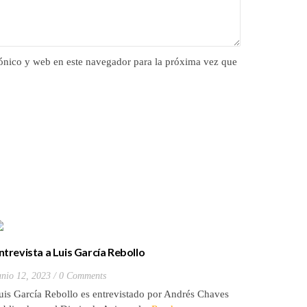
ónico y web en este navegador para la próxima vez que
ntrevista a Luis García Rebollo
Tertulia 
años
unio 12, 2023
0 Comments
Marzo 27, 
uis García Rebollo es entrevistado por Andrés Chaves
Autor: El 