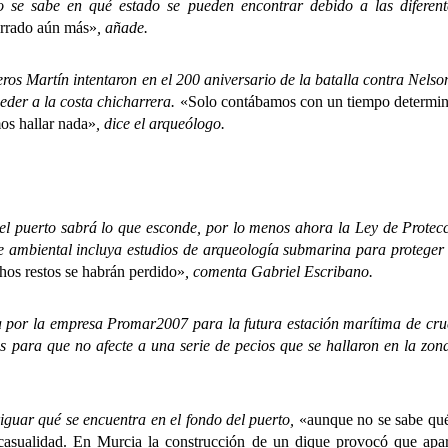
o se sabe en qué estado se pueden encontrar debido a las diferent
errado aún más»
, añade.
artín intentaron en el 200 aniversario de la batalla contra Nelson
ceder a la costa chicharrera.
«Solo contábamos con un tiempo determina
mos hallar nada»
, dice el arqueólogo.
rto sabrá lo que esconde, por lo menos ahora la Ley de Protecció
e ambiental incluya estudios de arqueología submarina para proteger 
hos restos se habrán perdido»
, comenta Gabriel Escribano.
 por la empresa Promar
2007 para la futura estación marítima de cru
s
para que no afecte a una serie de pecios que se hallaron en la zon
uar qué se encuentra en el fondo del puerto,
«aunque no se sabe qué
 casualidad. En Murcia la construcción de un dique provocó que apa