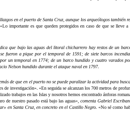
gos en el puerto de Santa Cruz, aunque los arqueólogos también re
.
«Lo importante es que queden protegidos en caso de que se lleve a c
ue bajo las aguas del litoral chicharrero hay restos de un barc
 se fueron a pique por el temporal de 1591; de siete barcos incend
 por un temporal en 1774; de un barco hundido y cuatro varados por
cio Nelson hundido durante el ataque naval en 1797.
e que en el puerto no se puede paralizar la actividad para buscar 
es de investigación». «En seguida se alcanzan los 700 metros
de profun
lizado trabajos en las Islas y nosotros hemos encontrado ánforas rom
uro de nuestro pasado está bajo las aguas»
, comenta Gabriel Escriban
r» en Santa Cruz, en concreto en el Castillo Negro.
«No sé como habr