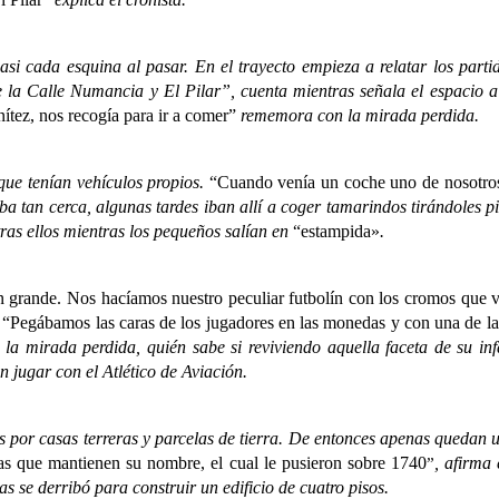
a esquina al pasar. En el trayecto empieza a relatar los partidos d
re la Calle Numancia
y El Pilar”, cuenta mientras señala el espacio a
nítez, nos recogía para ir a comer”
rememora con la mirada perdida.
e tenían vehículos propios.
“Cuando venía un coche uno de nosotros 
ba tan cerca, algunas tardes iban allí a coger tamarindos tirándoles 
tras ellos mientras los pequeños salían en
“estampida»
.
e. Nos hacíamos nuestro peculiar futbolín con los cromos que venían
.
“Pegábamos las caras de los jugadores en las monedas y con una de la
n la mirada perdida, quién sabe si reviviendo aquella faceta de su i
 jugar con el Atlético de Aviación.
r casas terreras y parcelas de tierra. De entonces apenas quedan uno
as que mantienen su nombre, el cual le pusieron sobre 1740
, afirma 
”
s se derribó para construir un edificio de cuatro pisos.