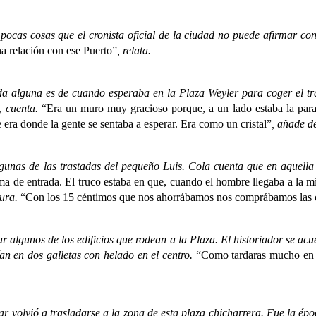
as cosas que el cronista oficial de la ciudad no puede afirmar co
a relación con ese Puerto”
, relata.
 alguna es de cuando esperaba en la Plaza Weyler
para coger el tr
, cuenta.
“Era un muro muy gracioso porque, a un lado estaba la parad
 era donde la gente se sentaba a esperar. Era como un cristal”
, añade d
s de las trastadas del pequeño Luis. Cola cuenta que en aquella é
ma de entrada. El truco estaba en que, cuando el hombre llegaba a la mi
sura.
“Con los 15 céntimos que nos ahorrábamos nos comprábamos las
ar algunos de los edificios que rodean a la Plaza. El
historiador se acu
tían en dos galletas con helado en el centro.
“Como tardaras mucho en 
vió a trasladarse a la zona de esta plaza chicharrera. Fue la época