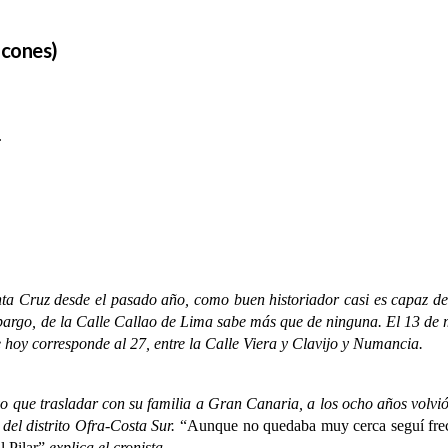
ncones)
.
Cruz desde el pasado año, como buen historiador casi es capaz de re
mbargo, de la Calle Callao de Lima
sabe más que de ninguna. El 13 de 
hoy corresponde al 27, entre la Calle Viera y Clavijo
y Numancia.
e trasladar con su familia a Gran Canaria, a los ocho años volvió 
 del distrito Ofra-Costa Sur.
“Aunque no quedaba muy cerca seguí frecu
l Pilar”
explica el cronista.