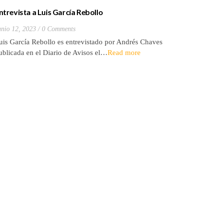
ntrevista a Luis García Rebollo
Tertulia 
años
unio 12, 2023
0 Comments
Marzo 27, 
uis García Rebollo es entrevistado por Andrés Chaves
Autor: El 
ublicada en el Diario de Avisos el…
Read more
2021. Em