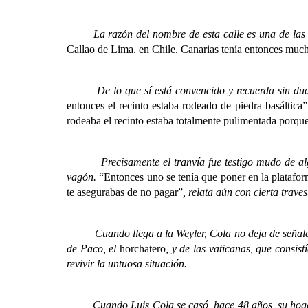
La razón del nombre de esta calle es una de las poc
Callao de Lima. en Chile. Canarias tenía entonces much
De lo que sí está convencido y recuerda sin duda
entonces el recinto estaba rodeado de piedra basáltica”
rodeaba el recinto estaba totalmente pulimentada porque
Precisamente el tranvía fue testigo mudo de alguna
vagón.
“Entonces uno se tenía que poner en la platafor
te asegurabas de no pagar”
, relata aún con cierta trave
Cuando llega a la Weyler
, Cola no deja de señal
de Paco, el
horchatero
, y de las vaticanas, que consis
revivir la untuosa situación.
Cuando Luis Cola se casó, hace 48 años, su hogar vol