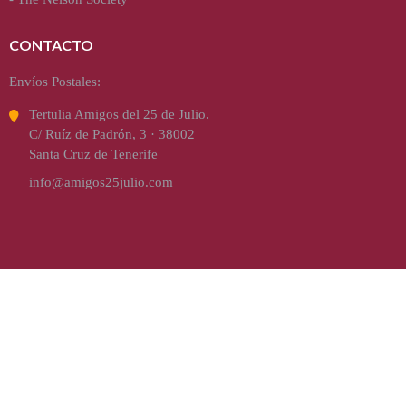
CONTACTO
Envíos Postales:
Tertulia Amigos del 25 de Julio.
C/ Ruíz de Padrón, 3 · 38002
Santa Cruz de Tenerife
info@amigos25julio.com