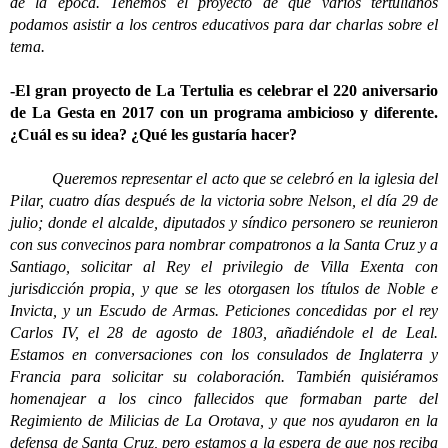
de la época. Tenemos el proyecto de que varios tertulianos
podamos asistir a los centros educativos para dar charlas sobre el
tema.
-El gran proyecto de La Tertulia es celebrar el 220 aniversario
de La Gesta en 2017 con un programa ambicioso y diferente.
¿Cuál es su idea? ¿Qué les gustaría hacer?
Queremos representar el acto que se celebró en la iglesia del
Pilar, cuatro días después de la victoria sobre Nelson, el día 29 de
julio; donde el alcalde, diputados y síndico personero se reunieron
con sus convecinos para nombrar compatronos a la Santa Cruz y a
Santiago, solicitar al Rey el privilegio de Villa Exenta con
jurisdicción propia, y que se les otorgasen los títulos de Noble e
Invicta, y un Escudo de Armas. Peticiones concedidas por el rey
Carlos IV, el 28 de agosto de 1803, añadiéndole el de Leal.
Estamos en conversaciones con los consulados de Inglaterra y
Francia para solicitar su colaboración. También quisiéramos
homenajear a los cinco fallecidos que formaban parte del
Regimiento de Milicias de La Orotava, y que nos ayudaron en la
defensa de Santa Cruz, pero estamos a la espera de que nos reciba