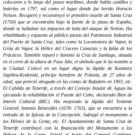
colocaron a lo largo del paseo marítimo, donde había castillos y
baterías en 1797, así como el lugar donde fue herido Horacio
Nelson. Recuperó y reconstruyó el primitivo muelle de Santa Cruz
(1750) que se encontraba bajo la fuente de la plaza de España,
donde se hallaban los impactos de bala del ataque de Nelson. Ha
rehabilitado y expuesto al público piezas del Patrimonio Industrial
del Puerto de Santa Cruz, tales como la Locomotora de Vapor, la
Grúa de Vapor, la Hélice del Crucero Canarias y la falúa de los
Prácticos. También reparó e iluminó la Cruz de Santiago, situada
en el cerro de la altura de Paso Alto, el símbolo que le da nombre a
la Ciudad. Colocó en un lugar digno la lápida de Kazimirz
Sapihea-Kodenski, príncipe heredero de Polonia, de 27 años de
edad, que pereció ahogado en las costas de Bufadero en 1903, etc.
El Cabildo de Tenerife, a través del Consejo Insular de Aguas ha
ejecutado la rehabilitación el Puente del Cabo, declarado Bien de
Interés Cultural (BIC). Ha mejorado la lápida del Teniente
General Antonio Benavides (1678- 1763), que se encuentra a la
entrada de la Iglesia de la Concepción. Sufragó el monumento a
los Héroes de la Gesta, etc. El Ayuntamiento de Santa Cruz de
Tenerife contribuyó con la financiación del Monumento a los
Héroes de la Gesta. Erigió el busto del General Gutiérrez.