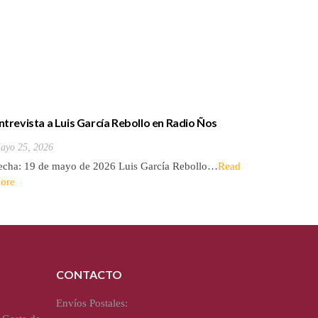
ntrevista a Luis García Rebollo en Radio Ños
La casa a
ayo 25, 2026
Mayo 8, 2
echa: 19 de mayo de 2026 Luis García Rebollo…
Read
Autor: Ju
ore
en Radio 
CONTACTO
Envíos Postales: