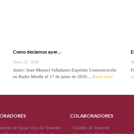
Como decíamos ayer…
E
Junio 24, 2026
M
Autor: Juan Manuel Valladares Expósito Comunicación
F
en Radio Muelle el 17 de junio de 2026.…
Read more
m
ORADORES
COLABORADORES
iento de Santa Cruz de Tenerife
-
Cabildo de Tenerife