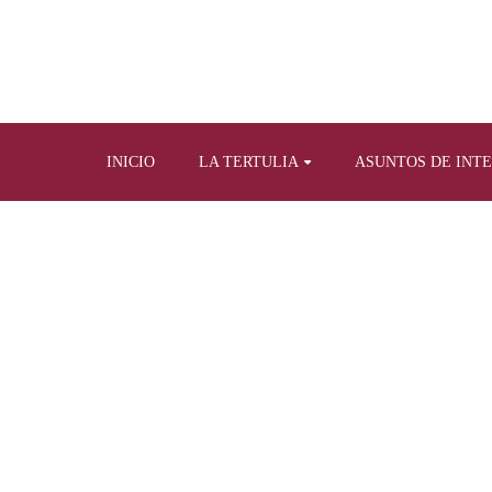
INICIO
LA TERTULIA
ASUNTOS DE INT
Home
Tertulia, radio y televis