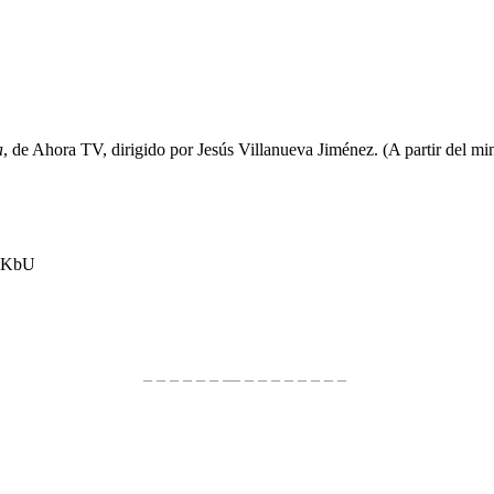
a
, de Ahora TV, dirigido por Jesús Villanueva Jiménez. (A partir del mi
5qKbU
– – – – – – — – – – – – – – –