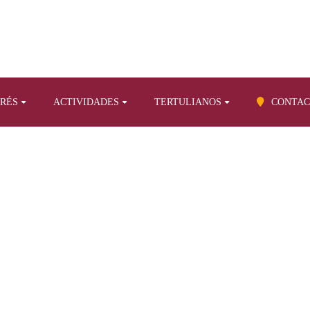
ERÉS
ACTIVIDADES
TERTULIANOS
CONTAC
BLOG
ion
Tertulia, radio y television
Entrevista a Emilio Abad en Ah