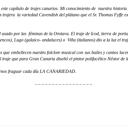
 capítulo de trajes canarios. Mi conocimiento de nuestra historia 
os trajera la variedad Cavendish del plátano que el Sr. Thomas Fyffe e
or las féminas de la Orotava. El traje de Icod, tierra de portugue
os), Lugo (galaico- andaluces) o Viña (italianos) dio a la luz el traje
mbellecen nuestro folclore musical con sus bailes y cantos lucen t
 traje que para Gran Canaria diseñó el pintor polifacético Néstor de la
rnos fraguar cada día LA CANARIEDAD.
– – – – – – – – – – – – – – – – –