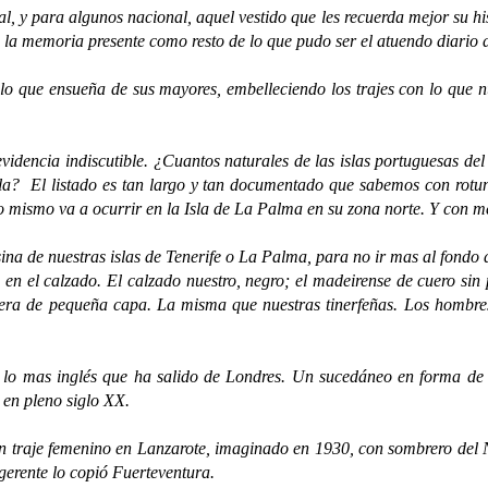
para algunos nacional, aquel vestido que les recuerda mejor su hist
en la memoria presente como resto de lo que pudo ser el atuendo diario 
e ensueña de sus mayores, embelleciendo los trajes con lo que nunc
ia indiscutible. ¿Cuantos naturales de las islas portuguesas del A
la? El listado es tan largo y tan documentado que sabemos con rotu
mismo va a ocurrir en la Isla de La Palma en su zona norte. Y con menor
nuestras islas de Tenerife o La Palma, para no ir mas al fondo de ca
o en el calzado. El calzado nuestro, negro; el madeirense de cuero sin 
nera de pequeña capa. La misma que nuestras tinerfeñas. Los hombre
 inglés que ha salido de Londres. Un sucedáneo en forma de abri
 en pleno siglo XX.
e femenino en Lanzarote, imaginado en 1930, con sombrero del Nort
gerente lo copió Fuerteventura.