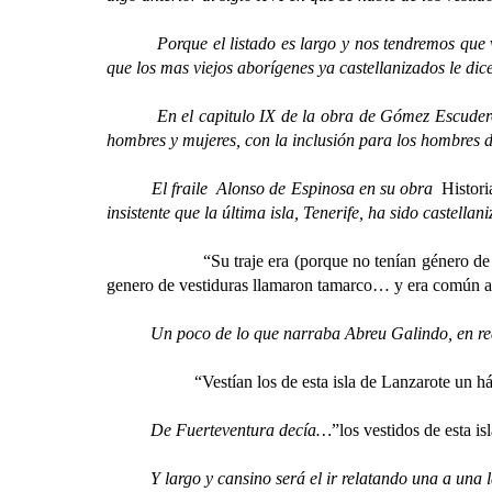
Porque el listado es largo y nos tendremos que vale
que los mas viejos aborígenes ya castellanizados le dic
En el capitulo IX de la obra de Gómez Escudero hay
hombres y mujeres, con la inclusión para los hombres d
El fraile Alonso de Espinosa en su obra
Histori
insistente que la última isla, Tenerife, ha sido castella
“Su traje era (porque no tenían género d
genero de vestiduras llamaron tamarco… y era común 
Un poco de lo que narraba Abreu Galindo, en real
“Vestían los de esta isla de Lanzarote un h
De Fuerteventura decía…
”los vestidos de esta i
Y largo y cansino será el ir relatando una a una las d