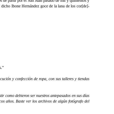
 partir por el San Juan pasado de mil y quinientos y
l dicho Ibone Hernández goce de la lana de los cor[de]-
s.”
ción y confección de ropa, con sus talleres y tiendas
ir como debieron ser nuestros antepasados en sus días
os años. Baste ver los archivos de algún fotógrafo del