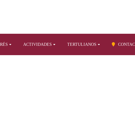
ERÉS
ACTIVIDADES
TERTULIANOS
CONTAC
BLOG
elevision
Tertulia, radio y television
Cosas de nuestra moda texti