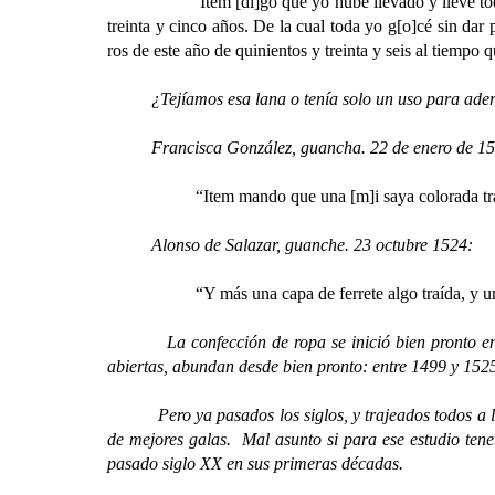
Item [di]go que yo hube llevado y llevé toda la lan
treinta y cinco años. De la cual toda yo g[o]cé sin da
ros de este año de quinientos y treinta y seis al tiempo q
¿Tejíamos esa lana o tenía solo un uso para ader
Francisca González, guancha. 22 de enero de 15
“Item mando que una [m]i saya colorada tra
Alonso de Salazar, guanche. 23 octubre 1524:
“Y más una capa de ferrete algo traída, y un
La confección de ropa se inició bien pronto en las 
abiertas, abundan desde bien pronto: entre 1499 y 1525
Pero ya pasados los siglos, y trajeados todos a la m
de mejores galas. Mal asunto si para ese estudio tene
pasado siglo XX en sus primeras décadas.