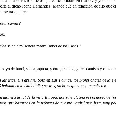
a de los [c]orderos que el dicho Ibone Hernández y yo teníamos de
r parte al dicho Ibone Hernández. Mando que en refacción de ello que e
ue se trasquilare.”
ezar camas?
29:
ída se dé a mi señora madre Isabel de las Casas.”
 sayo de burel, y una jaqueta, y otra giraldeta, y tres camisas y calzone
islas. Un apunte: Solo en Las Palmas, los profesionales de la ejecu
 habitan en la ciudad diez sastres, un borceguinero y un calcetero.
anera usual de la vieja Europa, nos sale alguna vez el deseo de vest
mos que basarnos en la pobreza de nuestro vestir hasta hace muy poc