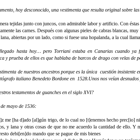
o, hoy desconocido, una vestimenta que resulta original sobre las c
mera tejidas junto con juncos, con admirable labor y artificio. Con ésta
stamente las carnes. Después con algunas pieles de cabras blancas, muy 
lana, abiertas por un lado, como si fuese una hopalanda, a la cual llam
hasta hoy… pero Torriani estaba en Canarias cuando ya finali
ica y prueba de ellos es que hablaba de barcos de drago con velas de 
nta de nuestros ancestros porque es la única cuestión insistente e
rtógrafo italiano Benedeto Bordone en 1528.Unos nos veían desnudos y 
ros testamentos de guanches en el siglo XVI?
de mayo de 1536:
 me [ha d]ado [al]gún trigo, de lo cual no [t]enemos hecho prec[io] ni
ros, y lana y otras cosas de que no me acuerdo la cantidad de ello. Y m
e resto debi[en]do mando que se pague de mis bienes