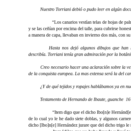
Nuestro Torriani debió o pudo leer en algún document
“Los canarios vestían telas de hojas de pal
y se las ceñían por encima del talle, para cubrirse hone
a manera de capa, llevaban en invierno dos más, con su 
Hasta nos dejó algunos dibujos que han llegado 
describía.
Torriani tenía gran admiración por la botán
Creo necesario hacer una aclaración sobre la vestime
de la conquista europea. La mas extensa será la del ca
¿Y de qué tejidos y ropajes hablábamos ya en nuest
Testamento de Hernando de Ibaute, guanche 16 
“Item digo que el dicho Ibo[n]e Hernánd[e]z
de lo cual yo le he dado siete doblas, y algunos carne
dicho [Ibo]n[e] Hernández jurare que del dicho trigo l