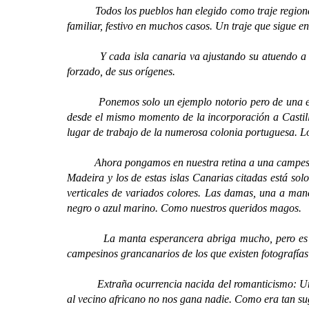
Todos los pueblos han elegido como traje regional, y 
familiar, festivo en muchos casos. Un traje que sigue 
Y cada isla canaria va ajustando su atuendo a lo qu
forzado, de sus orígenes.
Ponemos solo un ejemplo notorio pero de una evidenc
desde el mismo momento de la incorporación a Castil
lugar de trabajo de la numerosa colonia portuguesa. Lo 
Ahora pongamos en nuestra retina a una campesina de 
Madeira y los de estas islas Canarias citadas está sol
verticales de variados colores. Las damas, una a ma
negro o azul marino. Como nuestros queridos magos.
La manta esperancera abriga mucho, pero es lo mas
campesinos grancanarios de los que existen fotografías
Extraña ocurrencia nacida del romanticismo: Un traj
al vecino africano no nos gana nadie. Como era tan su