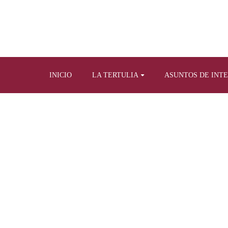
INICIO
LA TERTULIA
ASUNTOS DE INT
Home
Tertulia, radio y t