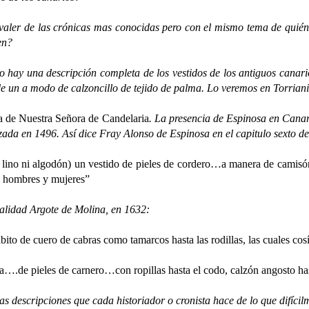
r de las crónicas mas conocidas pero con el mismo tema de quién co
en?
 una descripción completa de los vestidos de los antiguos canarios
e un a modo de calzoncillo de tejido de palma. Lo veremos en Torriani
a de Nuestra Señora de Candelaria
. La presencia de Espinosa en Cana
nizada en 1496.
Así dice Fray Alonso de Espinosa en el capitulo sexto de
e lino ni algodón) un vestido de pieles de cordero…a manera de camisó
a hombres y mujeres”
idad Argote de Molina, en 1632:
ábito de cuero de cabras como tamarcos hasta las rodillas, las cuales co
sla….de pieles de carnero…con ropillas hasta el codo, calzón angosto has
escripciones que cada historiador o cronista hace de lo que difícilm