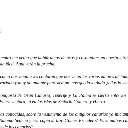
).
o me pedía que habláramos de usos y costumbres en nuestros trajes
da fácil. Aquí verán la prueba.
os veían o les contaron que nos veían los varios autores de toda é
es variada y muy abundante pero siempre nos queda la duda ¿ellos lo vie
sta de Gran Canaria, Tenerife y La Palma se cierra entre los a
uerteventura, ni en las islas de Señorío Gomera y Hierro.
cidas, sobre la vestimenta de los antiguos canarios ya iniciamos 
 Antonio Sedeño y esa copia la hizo Gómez Escudero? Para ambos caso
os de los canarios?