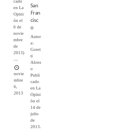
cado
San
en La
Fran
Opini
cisc
ón el
o
6 de
novie
Autor
mbre
a:
de
Goret
2013)
ti
....
Alons
o
novie
Publi
mbre
cado
6,
en La
2013
Opini
ón el
14 de
julio
de
2013.