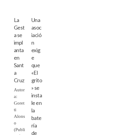
La
Una
Gest
asoc
a se
iació
impl
n
anta
exig
en
e
Sant
que
a
«El
Cruz
grito
» se
Autor
insta
a:
le en
Goret
la
ti
Alons
bate
o
ría
(Publi
de