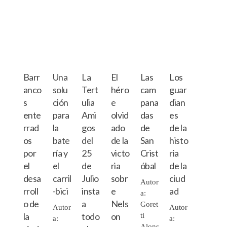
Barr
Una
La
El
Las
Los
anco
solu
Tert
héro
cam
guar
s
ción
ulia
e
pana
dian
ente
para
Ami
olvid
das
es
rrad
la
gos
ado
de
de la
os
bate
del
de la
San
histo
por
ría y
25
victo
Crist
ria
el
el
de
ria
óbal
de la
desa
carril
Julio
sobr
ciud
Autor
rroll
-bici
insta
e
ad
a:
o de
a
Nels
Goret
Autor
Autor
la
todo
on
ti
a:
a:
Alons