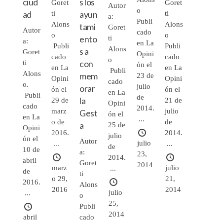
ciud
s los
Goret
Goret
Autor
o
ad
ayun
ti
ti
a:
Publi
Alons
Alons
tami
Goret
Autor
cado
o
o
ento
ti
a:
en La
Publi
Publi
Alons
s a
Goret
Opini
cado
cado
o
con
ti
ón el
en La
en La
Publi
Alons
mem
23 de
Opini
Opini
cado
o.
julio
orar
ón el
ón el
en La
Publi
de
la
29 de
21 de
Opini
cado
2014.
marz
julio
Gest
ón el
en La
...
o de
de
a
25 de
Opini
2016.
2014.
julio
ón el
Autor
julio
...
...
de
10 de
a:
23,
2014.
abril
Goret
2014
marz
julio
...
de
ti
o 29,
21,
2016.
Alons
2016
2014
julio
...
o
25,
Publi
2014
cado
abril